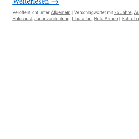
Weiterlesen
→
Veröffentlicht unter
Allgemein
|
Verschlagwortet mit
75 Jahre
,
Au
Holocaust
,
Judenvernichtung
,
Liberation
,
Rote Armee
|
Schreib