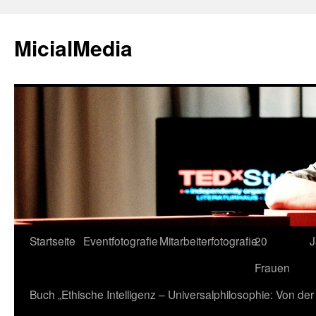
MicialMedia
Zum
Startseite
Eventfotografie
Mitarbeiterfotografie
20
J
Inhalt
Frauen
springen
Buch „Ethische Intelligenz – Universalphilosophie: Von d