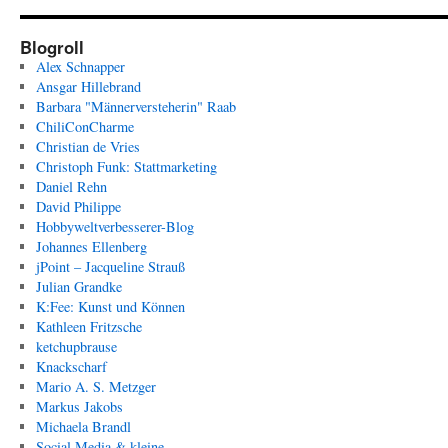
Blogroll
Alex Schnapper
Ansgar Hillebrand
Barbara "Männerversteherin" Raab
ChiliConCharme
Christian de Vries
Christoph Funk: Stattmarketing
Daniel Rehn
David Philippe
Hobbyweltverbesserer-Blog
Johannes Ellenberg
jPoint – Jacqueline Strauß
Julian Grandke
K:Fee: Kunst und Können
Kathleen Fritzsche
ketchupbrause
Knackscharf
Mario A. S. Metzger
Markus Jakobs
Michaela Brandl
Social Media & kleine