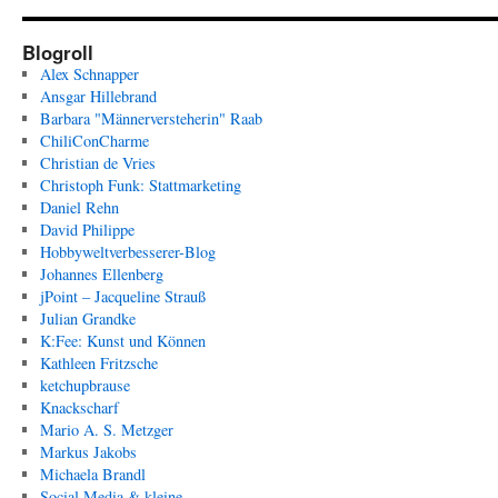
Blogroll
Alex Schnapper
Ansgar Hillebrand
Barbara "Männerversteherin" Raab
ChiliConCharme
Christian de Vries
Christoph Funk: Stattmarketing
Daniel Rehn
David Philippe
Hobbyweltverbesserer-Blog
Johannes Ellenberg
jPoint – Jacqueline Strauß
Julian Grandke
K:Fee: Kunst und Können
Kathleen Fritzsche
ketchupbrause
Knackscharf
Mario A. S. Metzger
Markus Jakobs
Michaela Brandl
Social Media & kleine