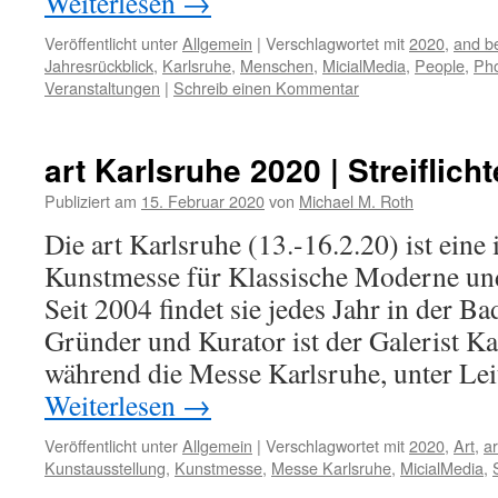
Weiterlesen
→
Veröffentlicht unter
Allgemein
|
Verschlagwortet mit
2020
,
and b
Jahresrückblick
,
Karlsruhe
,
Menschen
,
MicialMedia
,
People
,
Ph
Veranstaltungen
|
Schreib einen Kommentar
art Karlsruhe 2020 | Streiflicht
Publiziert am
15. Februar 2020
von
Michael M. Roth
Die art Karlsruhe (13.-16.2.20) ist eine 
Kunstmesse für Klassische Moderne un
Seit 2004 findet sie jedes Jahr in der Ba
Gründer und Kurator ist der Galerist K
während die Messe Karlsruhe, unter Le
Weiterlesen
→
Veröffentlicht unter
Allgemein
|
Verschlagwortet mit
2020
,
Art
,
ar
Kunstausstellung
,
Kunstmesse
,
Messe Karlsruhe
,
MicialMedia
,