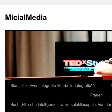
MicialMedia
Zum
Startseite
Eventfotografie
Mitarbeiterfotografie
20
J
Inhalt
Frauen
springen
Buch „Ethische Intelligenz – Universalphilosophie: Von d