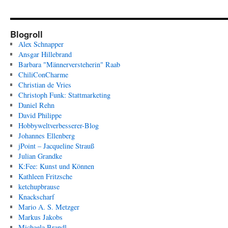
Blogroll
Alex Schnapper
Ansgar Hillebrand
Barbara "Männerversteherin" Raab
ChiliConCharme
Christian de Vries
Christoph Funk: Stattmarketing
Daniel Rehn
David Philippe
Hobbyweltverbesserer-Blog
Johannes Ellenberg
jPoint – Jacqueline Strauß
Julian Grandke
K:Fee: Kunst und Können
Kathleen Fritzsche
ketchupbrause
Knackscharf
Mario A. S. Metzger
Markus Jakobs
Michaela Brandl