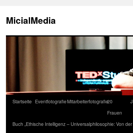
MicialMedia
Zum
Startseite
Eventfotografie
Mitarbeiterfotografie
20
J
Inhalt
Frauen
springen
Buch „Ethische Intelligenz – Universalphilosophie: Von d