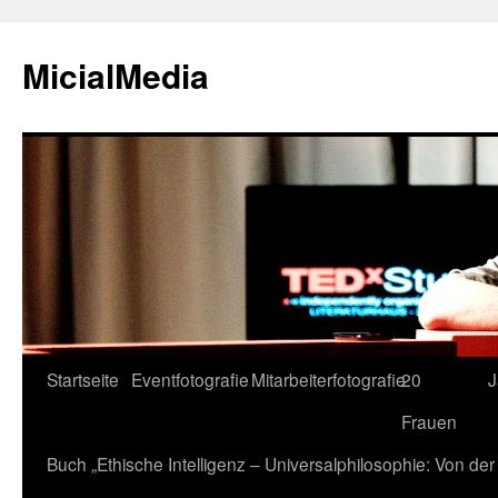
MicialMedia
Zum
Startseite
Eventfotografie
Mitarbeiterfotografie
20
J
Inhalt
Frauen
springen
Buch „Ethische Intelligenz – Universalphilosophie: Von d