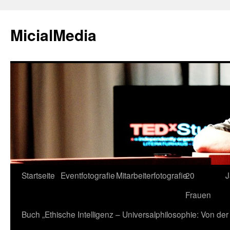
MicialMedia
Zum
Startseite
Eventfotografie
Mitarbeiterfotografie
20
J
Inhalt
Frauen
springen
Buch „Ethische Intelligenz – Universalphilosophie: Von d