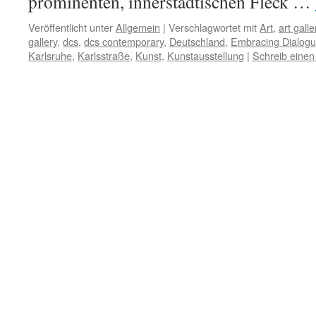
prominenten, innerstädtischen Fleck …
Veröffentlicht unter
Allgemein
|
Verschlagwortet mit
Art
,
art galle
gallery
,
dcs
,
dcs contemporary
,
Deutschland
,
Embracing Dialog
Karlsruhe
,
Karlsstraße
,
Kunst
,
Kunstausstellung
|
Schreib eine