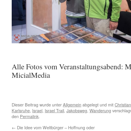
Alle Fotos vom Veranstaltungsabend: M
MicialMedia
Dieser Beitrag wurde unter
Allgemein
abgelegt und mit
Christia
Karlsruhe
,
Israel
,
Israel Trail
,
Jakobsweg
,
Wanderung
verschlagw
den
Permalink
.
←
Die Idee vom Weltbürger – Hoffnung oder