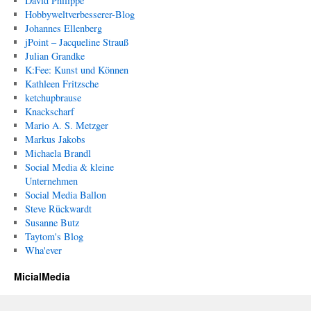
David Philippe
Hobbyweltverbesserer-Blog
Johannes Ellenberg
jPoint – Jacqueline Strauß
Julian Grandke
K:Fee: Kunst und Können
Kathleen Fritzsche
ketchupbrause
Knackscharf
Mario A. S. Metzger
Markus Jakobs
Michaela Brandl
Social Media & kleine
Unternehmen
Social Media Ballon
Steve Rückwardt
Susanne Butz
Taytom's Blog
Wha'ever
MicialMedia