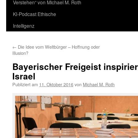
Verstehen“ von Michael M. Roth
KI-Podcast Ethische
Intelligenz
←
Die Idee vom Weltbürger – Hoffnung oder
Illusion?
Bayerischer Freigeist inspirie
Israel
Publiziert am
11. Oktober 2016
von
Michael M. Roth