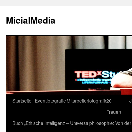
MicialMedia
Zum
Startseite
Eventfotografie
Mitarbeiterfotografie
20
J
Inhalt
Frauen
springen
Buch „Ethische Intelligenz – Universalphilosophie: Von d