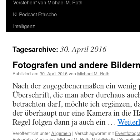
Verstehen“ von Michael M. Roth
KI-Podcast Ethische
Intelligenz
30. April 2016
Tagesarchive:
Fotografen und andere Bilder
Publiziert am
30. April 2016
von
Michael M. Roth
Nach der zugegebenermaßen ein wenig 
Überschrift, die man aber durchaus au
betrachten darf, möchte ich ergänzen, da
der überhaupt nur eine Kamera in die H
Regel folgen dann ja auch ein …
Weiter
Veröffentlicht unter
Allgemein
|
Verschlagwortet mit
Eventfotogra
Fotografie
,
Karlsruhe
,
Michael M. Roth
,
MicialMedia
|
Schreib e