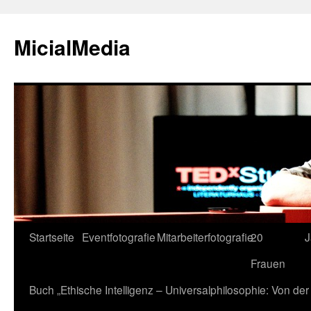
MicialMedia
Zum
Startseite
Eventfotografie
Mitarbeiterfotografie
20
J
Inhalt
Frauen
springen
Buch „Ethische Intelligenz – Universalphilosophie: Von d