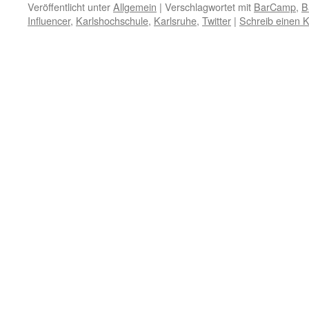
Veröffentlicht unter
Allgemein
|
Verschlagwortet mit
BarCamp
,
B
Influencer
,
Karlshochschule
,
Karlsruhe
,
Twitter
|
Schreib einen