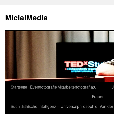
MicialMedia
Zum
Startseite
Eventfotografie
Mitarbeiterfotografie
20
J
Inhalt
Frauen
springen
Buch „Ethische Intelligenz – Universalphilosophie: Von d