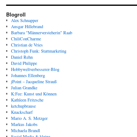
Blogroll
Alex Schnapper
Ansgar Hillebrand
Barbara "Männerversteherin" Raab
ChiliConCharme
Christian de Vries
Christoph Funk: Stattmarketing
Daniel Rehn
David Philippe
Hobbyweltverbesserer-Blog
Johannes Ellenberg
jPoint – Jacqueline Strauß
Julian Grandke
K:Fee: Kunst und Können
Kathleen Fritzsche
ketchupbrause
Knackscharf
Mario A. S. Metzger
Markus Jakobs
Michaela Brandl
Social Media & kleine