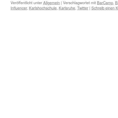
Veröffentlicht unter
Allgemein
|
Verschlagwortet mit
BarCamp
,
B
Influencer
,
Karlshochschule
,
Karlsruhe
,
Twitter
|
Schreib einen