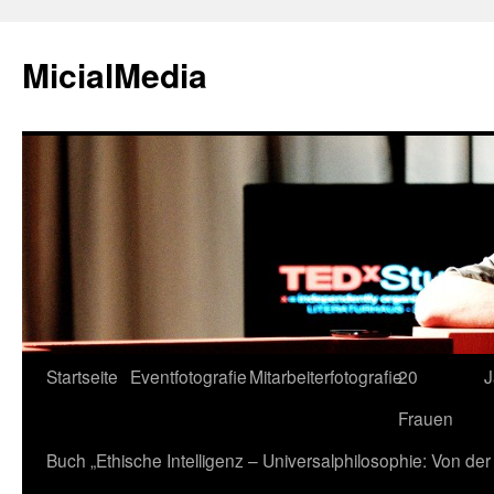
MicialMedia
Zum
Startseite
Eventfotografie
Mitarbeiterfotografie
20
J
Inhalt
Frauen
springen
Buch „Ethische Intelligenz – Universalphilosophie: Von d