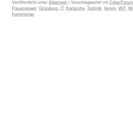
Veröffentlicht unter
Allgemein
|
Verschlagwortet mit
CyberForum
Frauenpower
,
Gründung
,
IT
,
Karlsruhe
,
Technik
,
Verein
,
WiT
,
Wo
Kommentar