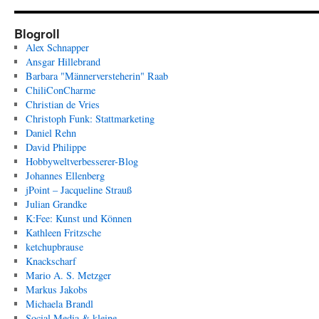
Blogroll
Alex Schnapper
Ansgar Hillebrand
Barbara "Männerversteherin" Raab
ChiliConCharme
Christian de Vries
Christoph Funk: Stattmarketing
Daniel Rehn
David Philippe
Hobbyweltverbesserer-Blog
Johannes Ellenberg
jPoint – Jacqueline Strauß
Julian Grandke
K:Fee: Kunst und Können
Kathleen Fritzsche
ketchupbrause
Knackscharf
Mario A. S. Metzger
Markus Jakobs
Michaela Brandl
Social Media & kleine