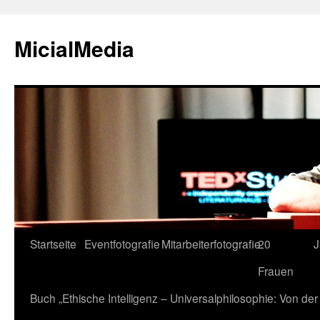
MicialMedia
Zum
Startseite
Eventfotografie
Mitarbeiterfotografie
20
J
Inhalt
Frauen
springen
Buch „Ethische Intelligenz – Universalphilosophie: Von d