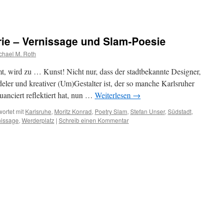
rie – Vernissage und Slam-Poesie
chael M. Roth
 wird zu … Kunst! Nicht nur, dass der stadtbekannte Designer,
ler und kreativer (Um)Gestalter ist, der so manche Karlsruher
uanciert reflektiert hat, nun …
Weiterlesen
→
ortet mit
Karlsruhe
,
Moritz Konrad
,
Poetry Slam
,
Stefan Unser
,
Südstadt
,
nissage
,
Werderplatz
|
Schreib einen Kommentar