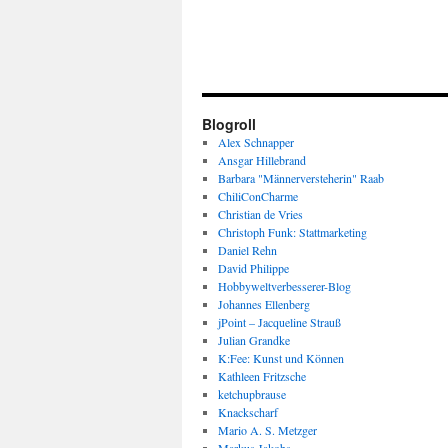
Blogroll
Alex Schnapper
Ansgar Hillebrand
Barbara "Männerversteherin" Raab
ChiliConCharme
Christian de Vries
Christoph Funk: Stattmarketing
Daniel Rehn
David Philippe
Hobbyweltverbesserer-Blog
Johannes Ellenberg
jPoint – Jacqueline Strauß
Julian Grandke
K:Fee: Kunst und Können
Kathleen Fritzsche
ketchupbrause
Knackscharf
Mario A. S. Metzger