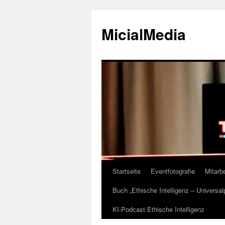
MicialMedia
Startseite
Eventfotografie
Mitarbe
Zum
Buch „Ethische Intelligenz – Universa
Inhalt
KI-Podcast Ethische Intelligenz
springen