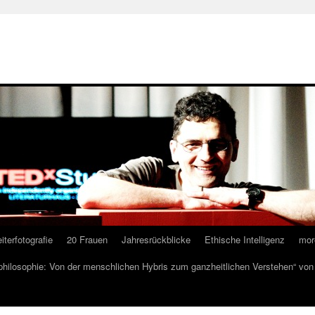
iterfotografie
20 Frauen
Jahresrückblicke
Ethische Intelligenz
mor
lphilosophie: Von der menschlichen Hybris zum ganzheitlichen Verstehen“ vo