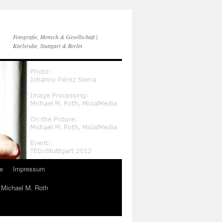
Fotografie, Mensch & Gesellschaft |
Karlsruhe, Stuttgart & Berlin
e
Impressum
n Michael M. Roth