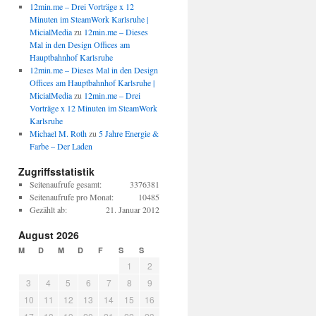
12min.me – Drei Vorträge x 12
Minuten im SteamWork Karlsruhe |
MicialMedia
zu
12min.me – Dieses
Mal in den Design Offices am
Hauptbahnhof Karlsruhe
12min.me – Dieses Mal in den Design
Offices am Hauptbahnhof Karlsruhe |
MicialMedia
zu
12min.me – Drei
Vorträge x 12 Minuten im SteamWork
Karlsruhe
Michael M. Roth
zu
5 Jahre Energie &
Farbe – Der Laden
Zugriffsstatistik
Seitenaufrufe gesamt:
3376381
Seitenaufrufe pro Monat:
10485
Gezählt ab:
21. Januar 2012
August 2026
M
D
M
D
F
S
S
1
2
3
4
5
6
7
8
9
10
11
12
13
14
15
16