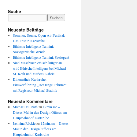
Suche
Neueste Beiträge
Sommer, Sonne, Open Air Festival:
Das Fest in Karlsruhe
Ethische Intelligenz Termini:
Soziogentische Wende
Ethische Intelligenz Termini: Soziogent
Sind Maschinen ethisch klüger als
wir? Ethische Intelligenz bei Michael
M. Roth und Markus Gabriel
Kinemathek Karlsruhe:
Filmvorführung „Der lange Februar“
mit Regisseur Michael Stadnik
Neueste Kommentare
Michael M. Roth
zu
12min.me –
Dieses Mal in den Design Offices am
Hauptbahnhof Karlsruhe
Jasmina Röckle
zu
12min.me – Dieses
Mal in den Design Offices am
Hauptbahnhof Karlsruhe