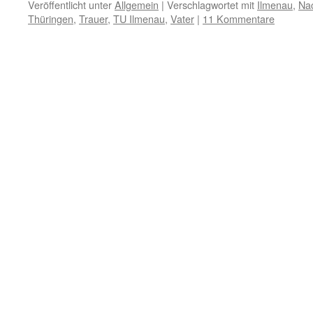
Veröffentlicht unter
Allgemein
|
Verschlagwortet mit
Ilmenau
,
Na
Thüringen
,
Trauer
,
TU Ilmenau
,
Vater
|
11 Kommentare