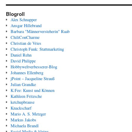
Blogroll
Alex Schnapper
Ansgar Hillebrand
Barbara "Männerversteherin" Raab
ChiliConCharme
Christian de Vries
Christoph Funk: Stattmarketing
Daniel Rehn
David Philippe
Hobbyweltverbesserer-Blog
Johannes Ellenberg
jPoint – Jacqueline Strauß
Julian Grandke
K:Fee: Kunst und Können
Kathleen Fritzsche
ketchupbrause
Knackscharf
Mario A. S. Metzger
Markus Jakobs
Michaela Brandl
Social Media & kleine