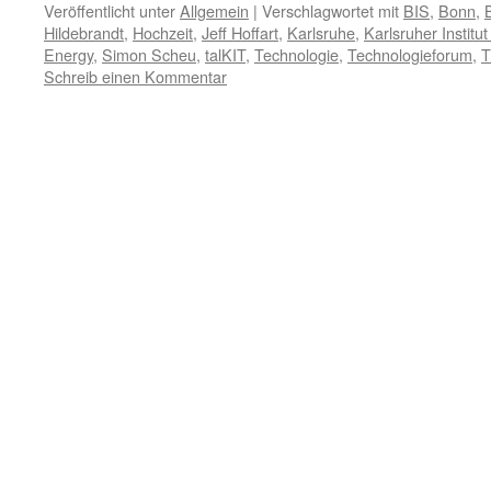
Veröffentlicht unter
Allgemein
|
Verschlagwortet mit
BIS
,
Bonn
,
Hildebrandt
,
Hochzeit
,
Jeff Hoffart
,
Karlsruhe
,
Karlsruher Institu
Energy
,
Simon Scheu
,
talKIT
,
Technologie
,
Technologieforum
,
T
Schreib einen Kommentar