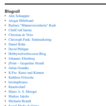
Blogroll
Alex Schnapper
Ansgar Hillebrand
Barbara "Männerversteherin" Raab
ChiliConCharme
Christian de Vries
Christoph Funk: Stattmarketing
Daniel Rehn
David Philippe
Hobbyweltverbesserer-Blog
Johannes Ellenberg
jPoint – Jacqueline Strauß
Julian Grandke
K:Fee: Kunst und Können
Kathleen Fritzsche
ketchupbrause
Knackscharf
Mario A. S. Metzger
Markus Jakobs
Michaela Brandl
Social Media & kleine