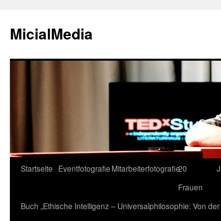
MicialMedia
Zum
Startseite
Eventfotografie
Mitarbeiterfotografie
20
J
Inhalt
Frauen
springen
Buch „Ethische Intelligenz – Universalphilosophie: Von d