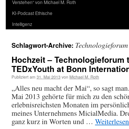
Verstehen“ von Michael M. Roth
KI-Podcast Ethische
Intelligenz
Technologieforum
Schlagwort-Archive:
Hochzeit – Technologieforum t
TEDxYouth at Bonn Internatio
Publiziert am
31. Mai 2013
von
Michael M. Roth
„Alles neu macht der Mai“, so sagt man
Mai 2013 gehörte für mich zu den schö
erlebnisreichsten Monaten im persönli
meines Unternehmens MicialMedia. Dre
ganz kurz in Worten und …
Weiterlese