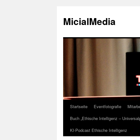
MicialMedia
Startseite
Eventfotografie
Mitarbe
Zum
Buch „Ethische Intelligenz – Universa
Inhalt
KI-Podcast Ethische Intelligenz
springen