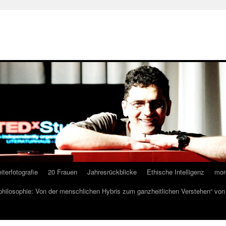
iterfotografie
20 Frauen
Jahresrückblicke
Ethische Intelligenz
mor
lphilosophie: Von der menschlichen Hybris zum ganzheitlichen Verstehen“ vo