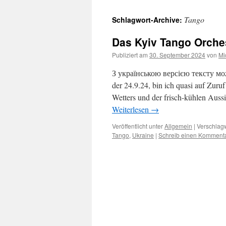
Tango
Schlagwort-Archive:
Das Kyiv Tango Orches
Publiziert am
30. September 2024
von
Mi
З українською версією тексту мо
der 24.9.24, bin ich quasi auf Zur
Wetters und der frisch-kühlen Aus
Weiterlesen
→
Veröffentlicht unter
Allgemein
|
Verschlagw
Tango
,
Ukraine
|
Schreib einen Komment