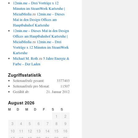
12min.me – Drei Vorträge x 12
Minuten im SteamWork Karlsruhe |
MicialMedia
zu
12min.me – Dieses
Mal in den Design Offices am
Hauptbahnhof Karlsruhe
12min.me – Dieses Mal in den Design
Offices am Hauptbahnhof Karlsruhe |
MicialMedia
zu
12min.me – Drei
Vorträge x 12 Minuten im SteamWork
Karlsruhe
Michael M. Roth
zu
5 Jahre Energie &
Farbe – Der Laden
Zugriffsstatistik
Seitenaufrufe gesamt:
3377403
Seitenaufrufe pro Monat:
11507
Gezählt ab:
21. Januar 2012
August 2026
M
D
M
D
F
S
S
1
2
3
4
5
6
7
8
9
10
11
12
13
14
15
16