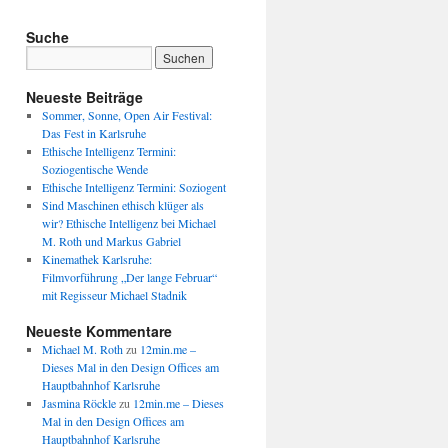
Suche
Neueste Beiträge
Sommer, Sonne, Open Air Festival:
Das Fest in Karlsruhe
Ethische Intelligenz Termini:
Soziogentische Wende
Ethische Intelligenz Termini: Soziogent
Sind Maschinen ethisch klüger als
wir? Ethische Intelligenz bei Michael
M. Roth und Markus Gabriel
Kinemathek Karlsruhe:
Filmvorführung „Der lange Februar“
mit Regisseur Michael Stadnik
Neueste Kommentare
Michael M. Roth
zu
12min.me –
Dieses Mal in den Design Offices am
Hauptbahnhof Karlsruhe
Jasmina Röckle
zu
12min.me – Dieses
Mal in den Design Offices am
Hauptbahnhof Karlsruhe