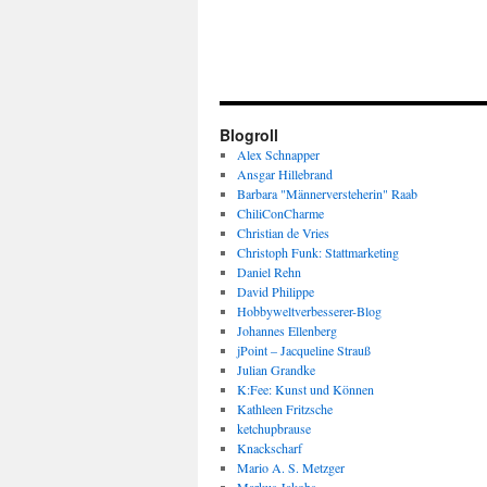
Blogroll
Alex Schnapper
Ansgar Hillebrand
Barbara "Männerversteherin" Raab
ChiliConCharme
Christian de Vries
Christoph Funk: Stattmarketing
Daniel Rehn
David Philippe
Hobbyweltverbesserer-Blog
Johannes Ellenberg
jPoint – Jacqueline Strauß
Julian Grandke
K:Fee: Kunst und Können
Kathleen Fritzsche
ketchupbrause
Knackscharf
Mario A. S. Metzger