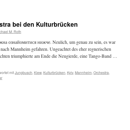
tra bei den Kulturbrücken
chael M. Roth
жна ознайомитися нижче. Neulich, um genau zu sein, es war
uf nach Mannheim gefahren. Ungeachtet des eher regnerischen
sichten triumphierte am Ende die Neugierde, eine Tango-Band …
ortet mit
Jungbusch
,
Kiew
,
Kulturbrücken
,
Kyiv
,
Mannheim
,
Orchestra
,
ar