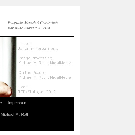
Fotografie, Mensch & Gesellschaft |
Karlsruhe, Stuttgart & Berlin
e
Impressum
n Michael M. Roth