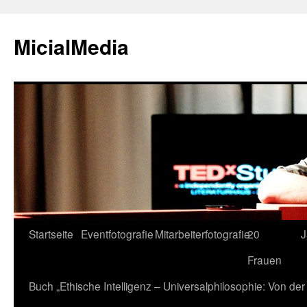
MicialMedia
Zum
Startseite
Eventfotografie
Mitarbeiterfotografie
20
J
Inhalt
Frauen
springen
Buch „Ethische Intelligenz – Universalphilosophie: Von d