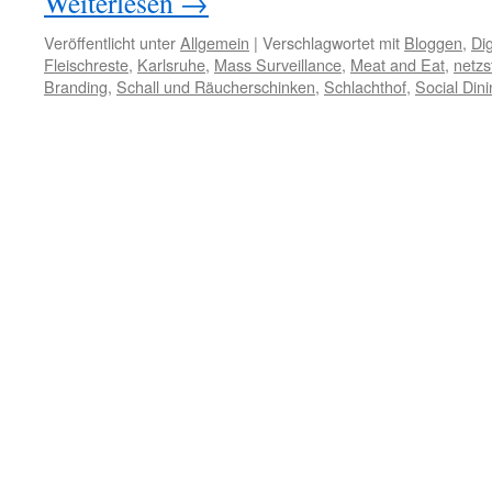
Weiterlesen
→
Veröffentlicht unter
Allgemein
|
Verschlagwortet mit
Bloggen
,
Di
Fleischreste
,
Karlsruhe
,
Mass Surveillance
,
Meat and Eat
,
netzs
Branding
,
Schall und Räucherschinken
,
Schlachthof
,
Social Din