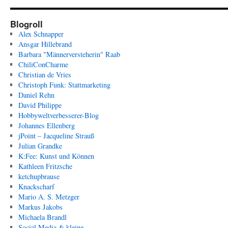
Blogroll
Alex Schnapper
Ansgar Hillebrand
Barbara "Männerversteherin" Raab
ChiliConCharme
Christian de Vries
Christoph Funk: Stattmarketing
Daniel Rehn
David Philippe
Hobbyweltverbesserer-Blog
Johannes Ellenberg
jPoint – Jacqueline Strauß
Julian Grandke
K:Fee: Kunst und Können
Kathleen Fritzsche
ketchupbrause
Knackscharf
Mario A. S. Metzger
Markus Jakobs
Michaela Brandl
Social Media & kleine