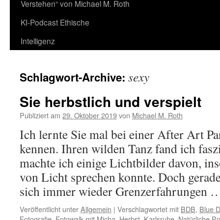
Verstehen“ von Michael M. Roth
KI-Podcast Ethische
Intelligenz
sexy
Schlagwort-Archive:
Sie herbstlich und verspielt
Publiziert am
29. Oktober 2019
von
Michael M. Roth
Ich lernte Sie mal bei einer After Art P
kennen. Ihren wilden Tanz fand ich fasz
machte ich einige Lichtbilder davon, i
von Licht sprechen konnte. Doch gerad
sich immer wieder Grenzerfahrungen
Veröffentlicht unter
Allgemein
|
Verschlagwortet mit
BDB
,
Blue D
Fotografie
,
Fotowalk mit Micha
,
Herbst
,
Karlsruhe
,
Natürliche Po