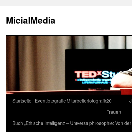
MicialMedia
Zum
Startseite
Eventfotografie
Mitarbeiterfotografie
20
J
Inhalt
Frauen
springen
Buch „Ethische Intelligenz – Universalphilosophie: Von d