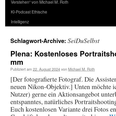
Verstehen“ von Michael M. Roth
KI-Podcast Ethische
Intelligenz
SeiDuSelbst
Schlagwort-Archive:
Plena: Kostenloses Portraitsh
mm
Publiziert am
22. August 2024
von
Michael M. Roth
[Der fotografierte Fotograf. Die Assiste
neuen Nikon-Objektiv.] Unten möchte i
Nutzer) gerne ein Aktionsangebot unterb
entspanntes, natürliches Portraitshootin
Euch kostenlosen Variante drei Fotos en