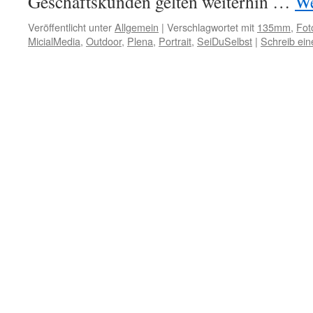
Geschäftskunden gelten weiterhin …
We
Veröffentlicht unter
Allgemein
|
Verschlagwortet mit
135mm
,
Fot
MicialMedia
,
Outdoor
,
Plena
,
Portrait
,
SeiDuSelbst
|
Schreib ei