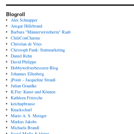
Blogroll
Alex Schnapper
Ansgar Hillebrand
Barbara "Männerversteherin" Raab
ChiliConCharme
Christian de Vries
Christoph Funk: Stattmarketing
Daniel Rehn
David Philippe
Hobbyweltverbesserer-Blog
Johannes Ellenberg
jPoint – Jacqueline Strauß
Julian Grandke
K:Fee: Kunst und Können
Kathleen Fritzsche
ketchupbrause
Knackscharf
Mario A. S. Metzger
Markus Jakobs
Michaela Brandl
Social Media & kleine