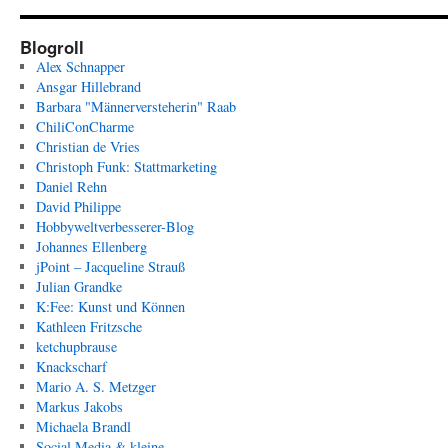
Blogroll
Alex Schnapper
Ansgar Hillebrand
Barbara "Männerversteherin" Raab
ChiliConCharme
Christian de Vries
Christoph Funk: Stattmarketing
Daniel Rehn
David Philippe
Hobbyweltverbesserer-Blog
Johannes Ellenberg
jPoint – Jacqueline Strauß
Julian Grandke
K:Fee: Kunst und Können
Kathleen Fritzsche
ketchupbrause
Knackscharf
Mario A. S. Metzger
Markus Jakobs
Michaela Brandl
Social Media & kleine