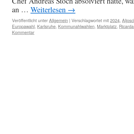
Chef Andreas Stoch absolviert hatte, w
an …
Weiterlesen
→
Veröffentlicht unter
Allgemein
|
Verschlagwortet mit
2024
,
Aljosc
Europawahl
,
Karlsruhe
,
Kommunahlwahlen
,
Marktplatz
,
Ricarda
Kommentar