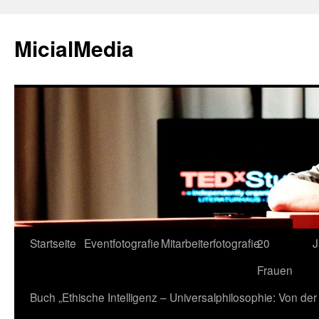
MicialMedia
Zum
Startseite
Eventfotografie
Mitarbeiterfotografie
20
J
Inhalt
Frauen
springen
Buch „Ethische Intelligenz – Universalphilosophie: Von d