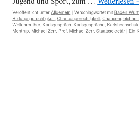
Jugend und Sport, zum …
Weiterlesen
Veröffentlicht unter
Allgemein
|
Verschlagwortet mit
Baden-Würt
Bildungsgerechtigkeit
,
Chancengerechtigkeit
,
Chancengleichheit
Wellenreuther
,
Karlsgespräch
,
Karlsgespräche
,
Karlshochschul
Mentrup
,
Michael Zerr
,
Prof. Michael Zerr
,
Staatssekretär
|
Ein 