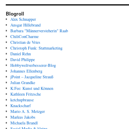
Blogroll
Alex Schnapper
Ansgar Hillebrand
Barbara "Männerversteherin" Raab
ChiliConCharme
Christian de Vries
Christoph Funk: Stattmarketing
Daniel Rehn
David Philippe
Hobbyweltverbesserer-Blog
Johannes Ellenberg
jPoint – Jacqueline Strauß
Julian Grandke
K:Fee: Kunst und Können
Kathleen Fritzsche
ketchupbrause
Knackscharf
Mario A. S. Metzger
Markus Jakobs
Michaela Brandl
Social Media & kleine