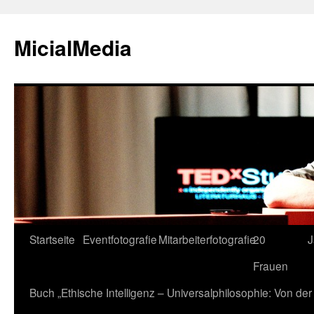
MicialMedia
Zum
Startseite
Eventfotografie
Mitarbeiterfotografie
20
J
Inhalt
Frauen
springen
Buch „Ethische Intelligenz – Universalphilosophie: Von d