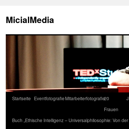
MicialMedia
Zum
Startseite
Eventfotografie
Mitarbeiterfotografie
20
J
Inhalt
Frauen
springen
Buch „Ethische Intelligenz – Universalphilosophie: Von d