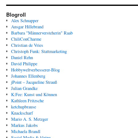
Blogroll
Alex Schnapper
Ansgar Hillebrand
Barbara "Männerversteherin" Raab
ChiliConCharme
Christian de Vries
Christoph Funk: Stattmarketing
Daniel Rehn
David Philippe
Hobbyweltverbesserer-Blog
Johannes Ellenberg
jPoint – Jacqueline Strauß
Julian Grandke
K:Fee: Kunst und Können
Kathleen Fritzsche
ketchupbrause
Knackscharf
Mario A. S. Metzger
Markus Jakobs
Michaela Brandl
Social Media & kleine