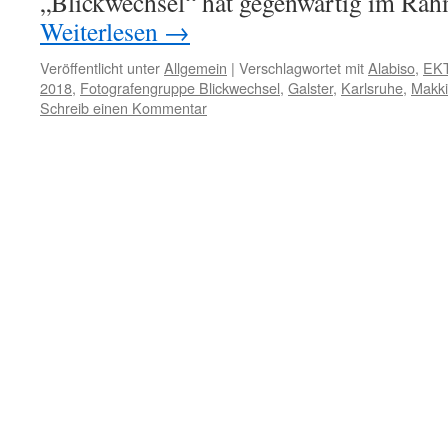
„Blickwechsel“ hat gegenwärtig im Ra
Weiterlesen
→
Veröffentlicht unter
Allgemein
|
Verschlagwortet mit
Alabiso
,
EK
2018
,
Fotografengruppe Blickwechsel
,
Galster
,
Karlsruhe
,
Makk
Schreib einen Kommentar