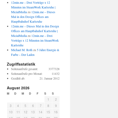
12min.me – Drei Vorträge x 12
Minuten im SteamWork Karlsruhe |
MicialMedia
zu
12min.me – Dieses
Mal in den Design Offices am
Hauptbahnhof Karlsruhe
12min.me – Dieses Mal in den Design
Offices am Hauptbahnhof Karlsruhe |
MicialMedia
zu
12min.me – Drei
Vorträge x 12 Minuten im SteamWork
Karlsruhe
Michael M. Roth
zu
5 Jahre Energie &
Farbe – Der Laden
Zugriffsstatistik
Seitenaufrufe gesamt:
3377328
Seitenaufrufe pro Monat:
11432
Gezählt ab:
21. Januar 2012
August 2026
M
D
M
D
F
S
S
1
2
3
4
5
6
7
8
9
10
11
12
13
14
15
16