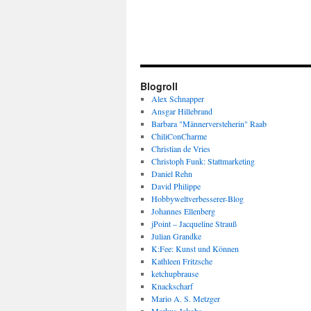
Blogroll
Alex Schnapper
Ansgar Hillebrand
Barbara "Männerversteherin" Raab
ChiliConCharme
Christian de Vries
Christoph Funk: Stattmarketing
Daniel Rehn
David Philippe
Hobbyweltverbesserer-Blog
Johannes Ellenberg
jPoint – Jacqueline Strauß
Julian Grandke
K:Fee: Kunst und Können
Kathleen Fritzsche
ketchupbrause
Knackscharf
Mario A. S. Metzger