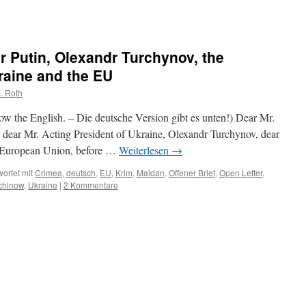
r Putin, Olexandr Turchynov, the
raine and the EU
. Roth
ow the English. – Die deutsche Version gibt es unten!) Dear Mr.
, dear Mr. Acting President of Ukraine, Olexandr Turchynov, dear
e European Union, before …
Weiterlesen
→
ortet mit
Crimea
,
deutsch
,
EU
,
Krim
,
Maidan
,
Offener Brief
,
Open Letter
,
schinow
,
Ukraine
|
2 Kommentare