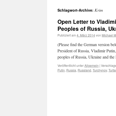
Krim
Schlagwort-Archive:
Open Letter to Vladimi
Peoples of Russia, Uk
Publiziert am
4. März 2014
von
Michael M
(Please find the German version bel
President of Russia, Vladimir Putin
peoples of Russia, Ukraine and th
Veröffentlicht unter
Allgemein
|
Verschlagw
Putin
,
Russia
,
Russland
,
Turchynov
,
Turt