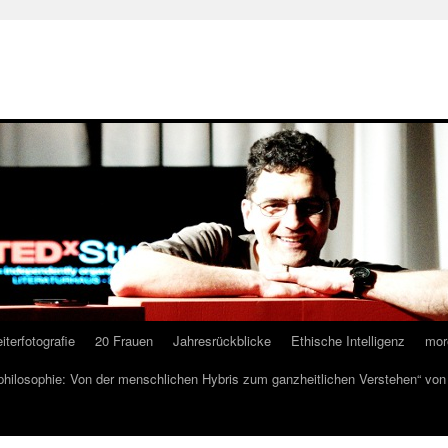
iterfotografie
20 Frauen
Jahresrückblicke
Ethische Intelligenz
mor
lphilosophie: Von der menschlichen Hybris zum ganzheitlichen Verstehen“ vo