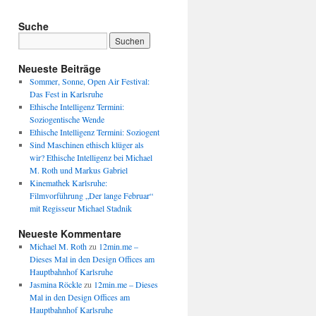
Suche
Neueste Beiträge
Sommer, Sonne, Open Air Festival:
Das Fest in Karlsruhe
Ethische Intelligenz Termini:
Soziogentische Wende
Ethische Intelligenz Termini: Soziogent
Sind Maschinen ethisch klüger als
wir? Ethische Intelligenz bei Michael
M. Roth und Markus Gabriel
Kinemathek Karlsruhe:
Filmvorführung „Der lange Februar“
mit Regisseur Michael Stadnik
Neueste Kommentare
Michael M. Roth
zu
12min.me –
Dieses Mal in den Design Offices am
Hauptbahnhof Karlsruhe
Jasmina Röckle
zu
12min.me – Dieses
Mal in den Design Offices am
Hauptbahnhof Karlsruhe