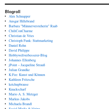
Blogroll
Alex Schnapper
Ansgar Hillebrand
Barbara "Männerversteherin" Raab
ChiliConCharme
Christian de Vries
Christoph Funk: Stattmarketing
Daniel Rehn
David Philippe
Hobbyweltverbesserer-Blog
Johannes Ellenberg
jPoint – Jacqueline Strauß
Julian Grandke
K:Fee: Kunst und Können
Kathleen Fritzsche
ketchupbrause
Knackscharf
Mario A. S. Metzger
Markus Jakobs
Michaela Brandl
Social Media & kleine