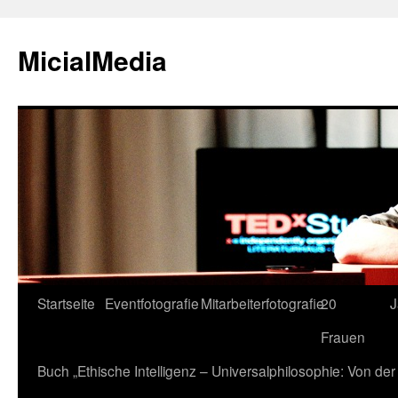
MicialMedia
Zum
Startseite
Eventfotografie
Mitarbeiterfotografie
20
J
Inhalt
Frauen
springen
Buch „Ethische Intelligenz – Universalphilosophie: Von d