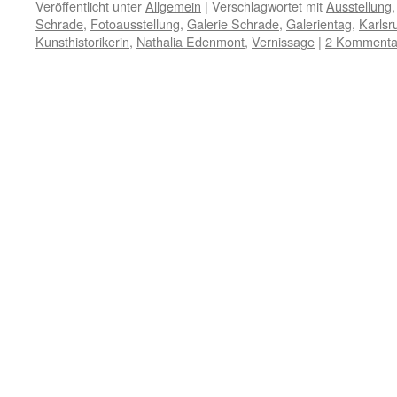
Veröffentlicht unter
Allgemein
|
Verschlagwortet mit
Ausstellung
Schrade
,
Fotoausstellung
,
Galerie Schrade
,
Galerientag
,
Karlsr
Kunsthistorikerin
,
Nathalia Edenmont
,
Vernissage
|
2 Kommenta