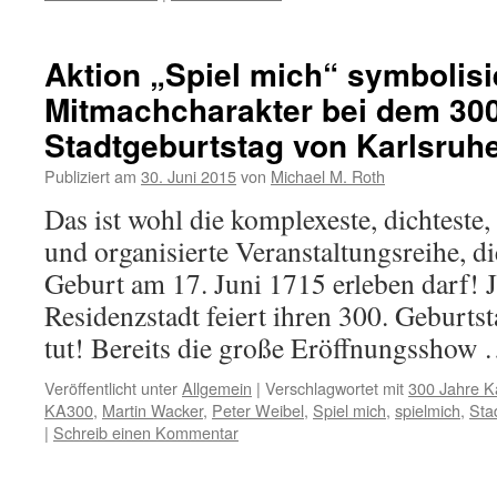
Aktion „Spiel mich“ symbolisi
Mitmachcharakter bei dem 300
Stadtgeburtstag von Karlsruh
Publiziert am
30. Juni 2015
von
Michael M. Roth
Das ist wohl die komplexeste, dichteste,
und organisierte Veranstaltungsreihe, di
Geburt am 17. Juni 1715 erleben darf! J
Residenzstadt feiert ihren 300. Geburtst
tut! Bereits die große Eröffnungsshow
Veröffentlicht unter
Allgemein
|
Verschlagwortet mit
300 Jahre K
KA300
,
Martin Wacker
,
Peter Weibel
,
Spiel mich
,
spielmich
,
Sta
|
Schreib einen Kommentar