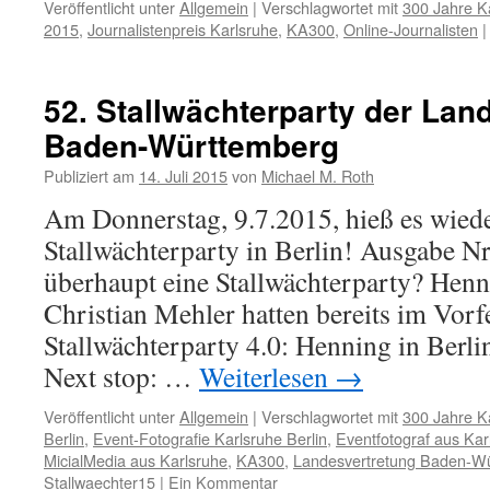
Veröffentlicht unter
Allgemein
|
Verschlagwortet mit
300 Jahre K
2015
,
Journalistenpreis Karlsruhe
,
KA300
,
Online-Journalisten
|
52. Stallwächterparty der Lan
Baden-Württemberg
Publiziert am
14. Juli 2015
von
Michael M. Roth
Am Donnerstag, 9.7.2015, hieß es wied
Stallwächterparty in Berlin! Ausgabe Nr
überhaupt eine Stallwächterparty? Hen
Christian Mehler hatten bereits im Vorf
Stallwächterparty 4.0: Henning in Berlin
Next stop: …
Weiterlesen
→
Veröffentlicht unter
Allgemein
|
Verschlagwortet mit
300 Jahre K
Berlin
,
Event-Fotografie Karlsruhe Berlin
,
Eventfotograf aus Kar
MicialMedia aus Karlsruhe
,
KA300
,
Landesvertretung Baden-W
Stallwaechter15
|
Ein Kommentar