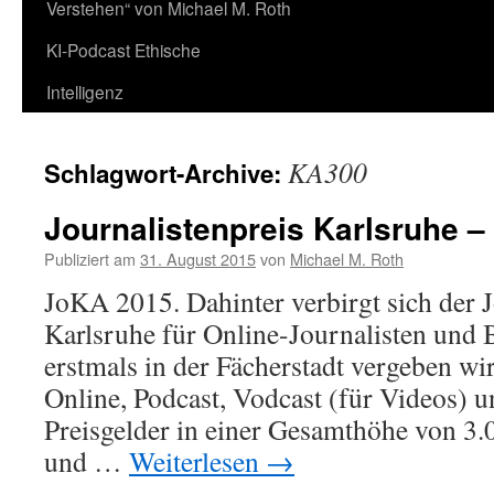
Verstehen“ von Michael M. Roth
KI-Podcast Ethische
Intelligenz
KA300
Schlagwort-Archive:
Journalistenpreis Karlsruhe 
Publiziert am
31. August 2015
von
Michael M. Roth
JoKA 2015. Dahinter verbirgt sich der J
Karlsruhe für Online-Journalisten und 
erstmals in der Fächerstadt vergeben wi
Online, Podcast, Vodcast (für Videos) 
Preisgelder in einer Gesamthöhe von 3
und …
Weiterlesen
→