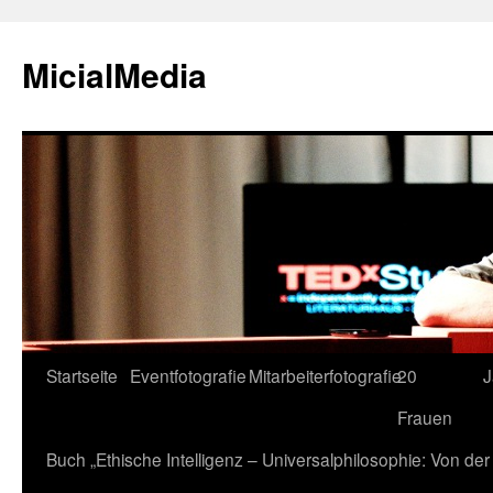
MicialMedia
Zum
Startseite
Eventfotografie
Mitarbeiterfotografie
20
J
Inhalt
Frauen
springen
Buch „Ethische Intelligenz – Universalphilosophie: Von d