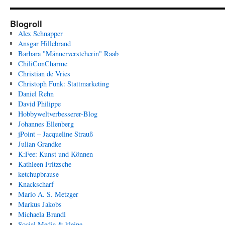
Blogroll
Alex Schnapper
Ansgar Hillebrand
Barbara "Männerversteherin" Raab
ChiliConCharme
Christian de Vries
Christoph Funk: Stattmarketing
Daniel Rehn
David Philippe
Hobbyweltverbesserer-Blog
Johannes Ellenberg
jPoint – Jacqueline Strauß
Julian Grandke
K:Fee: Kunst und Können
Kathleen Fritzsche
ketchupbrause
Knackscharf
Mario A. S. Metzger
Markus Jakobs
Michaela Brandl
Social Media & kleine