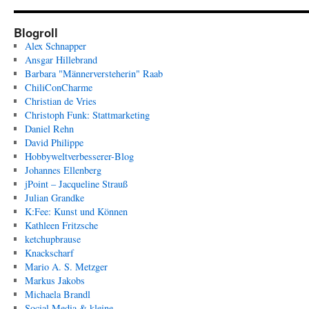
Blogroll
Alex Schnapper
Ansgar Hillebrand
Barbara "Männerversteherin" Raab
ChiliConCharme
Christian de Vries
Christoph Funk: Stattmarketing
Daniel Rehn
David Philippe
Hobbyweltverbesserer-Blog
Johannes Ellenberg
jPoint – Jacqueline Strauß
Julian Grandke
K:Fee: Kunst und Können
Kathleen Fritzsche
ketchupbrause
Knackscharf
Mario A. S. Metzger
Markus Jakobs
Michaela Brandl
Social Media & kleine