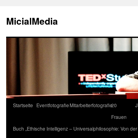
MicialMedia
Zum
Startseite
Eventfotografie
Mitarbeiterfotografie
20
J
Inhalt
Frauen
springen
Buch „Ethische Intelligenz – Universalphilosophie: Von d