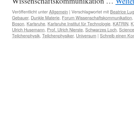
Wissenschaftskommunikation …
Weite
Veröffentlicht unter
Allgemein
|
Verschlagwortet mit
Beatrice Lu
Gebauer
,
Dunkle Materie
,
Forum Wissenschaftskommunikation
Boson
,
Karlsruhe
,
Karlsruhe Institut für Technologie
,
KATRIN
,
K
Ulrich Husemann
,
Prof. Ulrich Nierste
,
Schwarzes Loch
,
Scienc
Teilchenphysik
,
Teilchenphysiker
,
Universum
|
Schreib einen K