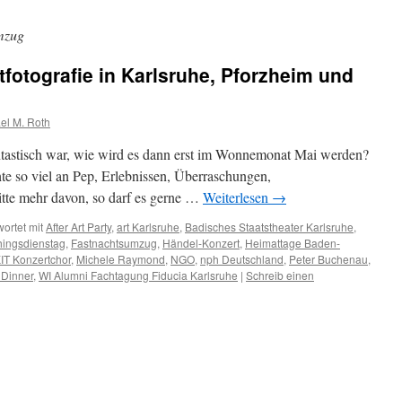
mzug
fotografie in Karlsruhe, Pforzheim und
el M. Roth
ntastisch war, wie wird es dann erst im Wonnemonat Mai werden?
te so viel an Pep, Erlebnissen, Überraschungen,
tte mehr davon, so darf es gerne …
Weiterlesen
→
ortet mit
After Art Party
,
art Karlsruhe
,
Badisches Staatstheater Karlsruhe
,
hingsdienstag
,
Fastnachtsumzug
,
Händel-Konzert
,
Heimattage Baden-
IT Konzertchor
,
Michele Raymond
,
NGO
,
nph Deutschland
,
Peter Buchenau
,
 Dinner
,
WI Alumni Fachtagung Fiducia Karlsruhe
|
Schreib einen