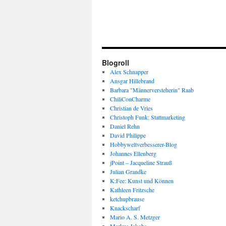
Blogroll
Alex Schnapper
Ansgar Hillebrand
Barbara "Männerversteherin" Raab
ChiliConCharme
Christian de Vries
Christoph Funk: Stattmarketing
Daniel Rehn
David Philippe
Hobbyweltverbesserer-Blog
Johannes Ellenberg
jPoint – Jacqueline Strauß
Julian Grandke
K:Fee: Kunst und Können
Kathleen Fritzsche
ketchupbrause
Knackscharf
Mario A. S. Metzger