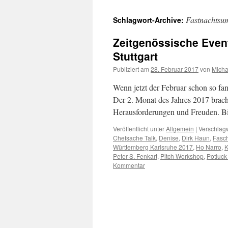
Fastnachtsu
Schlagwort-Archive:
Zeitgenössische Event
Stuttgart
Publiziert am
28. Februar 2017
von
Micha
Wenn jetzt der Februar schon so fa
Der 2. Monat des Jahres 2017 brach
Herausforderungen und Freuden. Bi
Veröffentlicht unter
Allgemein
|
Verschlagw
Chefsache Talk
,
Denise
,
Dirk Haun
,
Fasc
Württemberg Karlsruhe 2017
,
Ho Narro
,
K
Peter S. Fenkart
,
Pitch Workshop
,
Potluck
Kommentar