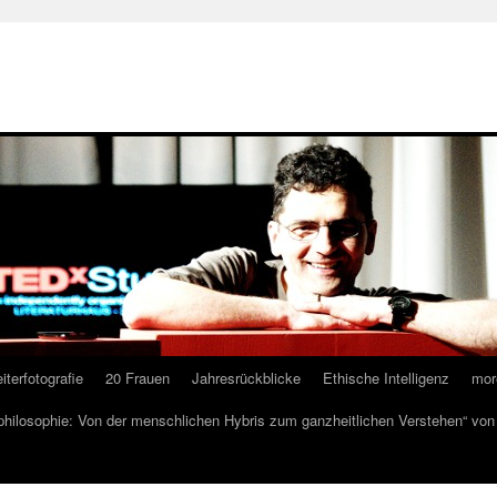
iterfotografie
20 Frauen
Jahresrückblicke
Ethische Intelligenz
mor
lphilosophie: Von der menschlichen Hybris zum ganzheitlichen Verstehen“ vo