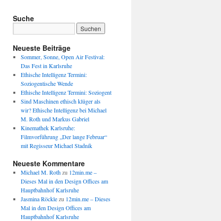
Suche
Neueste Beiträge
Sommer, Sonne, Open Air Festival:
Das Fest in Karlsruhe
Ethische Intelligenz Termini:
Soziogentische Wende
Ethische Intelligenz Termini: Soziogent
Sind Maschinen ethisch klüger als
wir? Ethische Intelligenz bei Michael
M. Roth und Markus Gabriel
Kinemathek Karlsruhe:
Filmvorführung „Der lange Februar“
mit Regisseur Michael Stadnik
Neueste Kommentare
Michael M. Roth
zu
12min.me –
Dieses Mal in den Design Offices am
Hauptbahnhof Karlsruhe
Jasmina Röckle
zu
12min.me – Dieses
Mal in den Design Offices am
Hauptbahnhof Karlsruhe