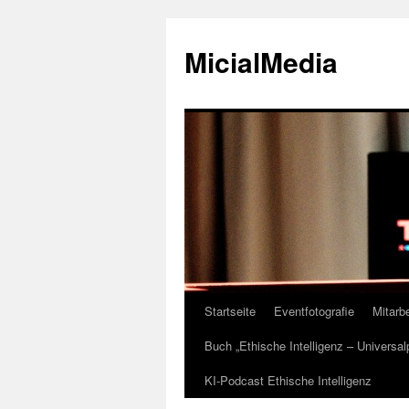
MicialMedia
Startseite
Eventfotografie
Mitarbe
Zum
Buch „Ethische Intelligenz – Universa
Inhalt
KI-Podcast Ethische Intelligenz
springen