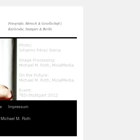
Fotografie, Mensch & Gesellschaft |
Karlsruhe, Stuttgart & Berlin
e
Impressum
n Michael M. Roth