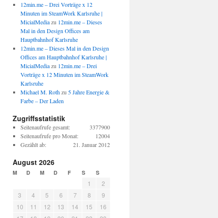
12min.me – Drei Vorträge x 12
Minuten im SteamWork Karlsruhe |
MicialMedia
zu
12min.me – Dieses
Mal in den Design Offices am
Hauptbahnhof Karlsruhe
12min.me – Dieses Mal in den Design
Offices am Hauptbahnhof Karlsruhe |
MicialMedia
zu
12min.me – Drei
Vorträge x 12 Minuten im SteamWork
Karlsruhe
Michael M. Roth
zu
5 Jahre Energie &
Farbe – Der Laden
Zugriffsstatistik
Seitenaufrufe gesamt:
3377900
Seitenaufrufe pro Monat:
12004
Gezählt ab:
21. Januar 2012
August 2026
M
D
M
D
F
S
S
1
2
3
4
5
6
7
8
9
10
11
12
13
14
15
16