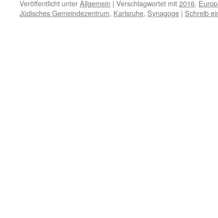
Veröffentlicht unter
Allgemein
|
Verschlagwortet mit
2016
,
Europä
Jüdisches Gemeindezentrum
,
Karlsruhe
,
Synagoge
|
Schreib e