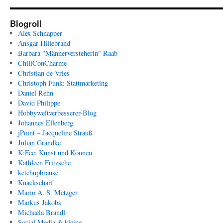
Blogroll
Alex Schnapper
Ansgar Hillebrand
Barbara "Männerversteherin" Raab
ChiliConCharme
Christian de Vries
Christoph Funk: Stattmarketing
Daniel Rehn
David Philippe
Hobbyweltverbesserer-Blog
Johannes Ellenberg
jPoint – Jacqueline Strauß
Julian Grandke
K:Fee: Kunst und Können
Kathleen Fritzsche
ketchupbrause
Knackscharf
Mario A. S. Metzger
Markus Jakobs
Michaela Brandl
Social Media & kleine