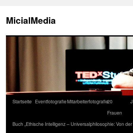
MicialMedia
Zum
Startseite
Eventfotografie
Mitarbeiterfotografie
20
J
Inhalt
Frauen
springen
Buch „Ethische Intelligenz – Universalphilosophie: Von d