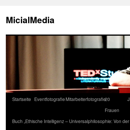
MicialMedia
Zum
Startseite
Eventfotografie
Mitarbeiterfotografie
20
J
Inhalt
Frauen
springen
Buch „Ethische Intelligenz – Universalphilosophie: Von d