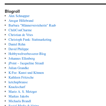
Blogroll
Alex Schnapper
Ansgar Hillebrand
Barbara "Männerversteherin" Raab
ChiliConCharme
Christian de Vries
Christoph Funk: Stattmarketing
Daniel Rehn
David Philippe
Hobbyweltverbesserer-Blog
Johannes Ellenberg
jPoint – Jacqueline Strauß
Julian Grandke
K:Fee: Kunst und Können
Kathleen Fritzsche
ketchupbrause
Knackscharf
Mario A. S. Metzger
Markus Jakobs
Michaela Brandl
Social Media & kleine