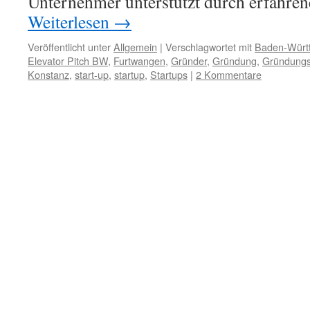
Unternehmer unterstützt durch erfahre
Weiterlesen
→
Veröffentlicht unter
Allgemein
|
Verschlagwortet mit
Baden-Würt
Elevator Pitch BW
,
Furtwangen
,
Gründer
,
Gründung
,
Gründungs
Konstanz
,
start-up
,
startup
,
Startups
|
2 Kommentare