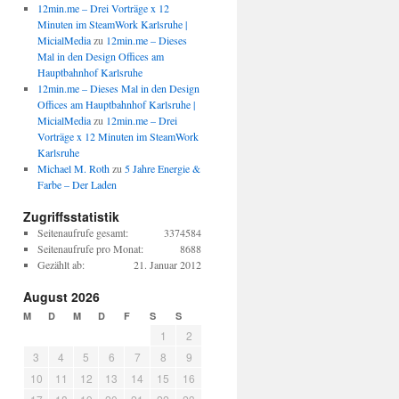
12min.me – Drei Vorträge x 12
Minuten im SteamWork Karlsruhe |
MicialMedia
zu
12min.me – Dieses
Mal in den Design Offices am
Hauptbahnhof Karlsruhe
12min.me – Dieses Mal in den Design
Offices am Hauptbahnhof Karlsruhe |
MicialMedia
zu
12min.me – Drei
Vorträge x 12 Minuten im SteamWork
Karlsruhe
Michael M. Roth
zu
5 Jahre Energie &
Farbe – Der Laden
Zugriffsstatistik
Seitenaufrufe gesamt:
3374584
Seitenaufrufe pro Monat:
8688
Gezählt ab:
21. Januar 2012
August 2026
M
D
M
D
F
S
S
1
2
3
4
5
6
7
8
9
10
11
12
13
14
15
16