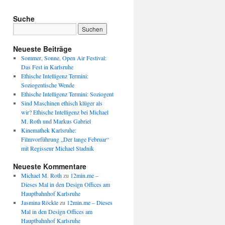
Suche
Neueste Beiträge
Sommer, Sonne, Open Air Festival:
Das Fest in Karlsruhe
Ethische Intelligenz Termini:
Soziogentische Wende
Ethische Intelligenz Termini: Soziogent
Sind Maschinen ethisch klüger als
wir? Ethische Intelligenz bei Michael
M. Roth und Markus Gabriel
Kinemathek Karlsruhe:
Filmvorführung „Der lange Februar“
mit Regisseur Michael Stadnik
Neueste Kommentare
Michael M. Roth
zu
12min.me –
Dieses Mal in den Design Offices am
Hauptbahnhof Karlsruhe
Jasmina Röckle
zu
12min.me – Dieses
Mal in den Design Offices am
Hauptbahnhof Karlsruhe