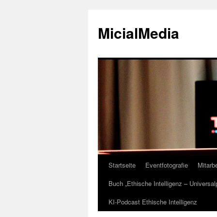
MicialMedia
Startseite
Eventfotografie
Mitarbe
Zum
Buch „Ethische Intelligenz – Universa
Inhalt
KI-Podcast Ethische Intelligenz
springen