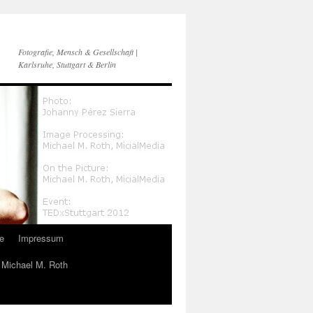
Fotografie, Mensch & Gesellschaft |
Karlsruhe, Stuttgart & Berlin
e
Impressum
n Michael M. Roth