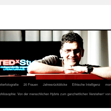
iterfotografie
20 Frauen
Jahresrückblicke
Ethische Intelligenz
mor
lphilosophie: Von der menschlichen Hybris zum ganzheitlichen Verstehen“ vo