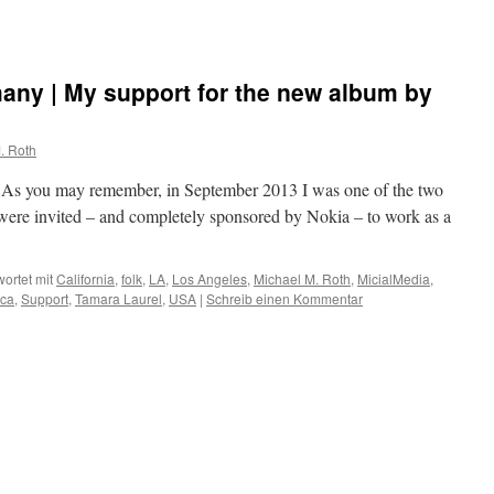
ny | My support for the new album by
. Roth
!) As you may remember, in September 2013 I was one of the two
re invited – and completely sponsored by Nokia – to work as a
ortet mit
California
,
folk
,
LA
,
Los Angeles
,
Michael M. Roth
,
MicialMedia
,
ica
,
Support
,
Tamara Laurel
,
USA
|
Schreib einen Kommentar