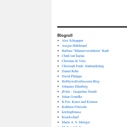
Blogroll
Alex Schnapper
Ansgar Hillebrand
Barbara "Männerversteherin" Raab
ChiliConCharme
Christian de Vries
Christoph Funk: Stattmarketing
Daniel Rehn
David Philippe
Hobbyweltverbesserer-Blog
Johannes Ellenberg
jPoint – Jacqueline Strauß
Julian Grandke
K:Fee: Kunst und Können
Kathleen Fritzsche
ketchupbrause
Knackscharf
Mario A. S. Metzger