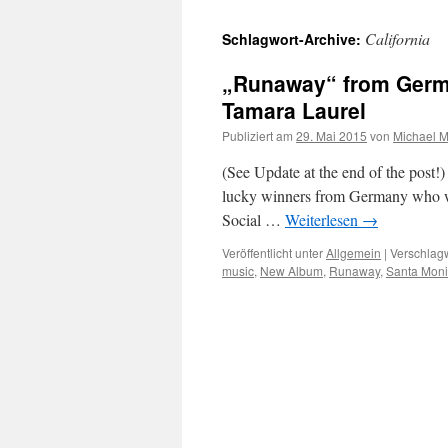
California
Schlagwort-Archive:
„Runaway“ from Germa
Tamara Laurel
Publiziert am
29. Mai 2015
von
Michael M
(See Update at the end of the post
lucky winners from Germany who we
Social …
Weiterlesen
→
Veröffentlicht unter
Allgemein
|
Verschlagw
music
,
New Album
,
Runaway
,
Santa Mon