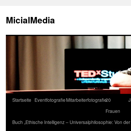
MicialMedia
Zum
Startseite
Eventfotografie
Mitarbeiterfotografie
20
J
Inhalt
Frauen
springen
Buch „Ethische Intelligenz – Universalphilosophie: Von d