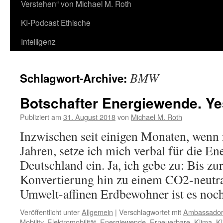
Verstehen“ von Michael M. Roth
KI-Podcast Ethische
Intelligenz
BMW
Schlagwort-Archive:
Botschafter Energiewende. Yes
Publiziert am
31. August 2018
von
Michael M. Roth
Inzwischen seit einigen Monaten, wenn 
Jahren, setze ich mich verbal für die E
Deutschland ein. Ja, ich gebe zu: Bis zu
Konvertierung hin zu einem CO2-neutr
Umwelt-affinen Erdbewohner ist es no
Veröffentlicht unter
Allgemein
|
Verschlagwortet mit
Ambassador
Mobility
,
Elektromobilität
,
Energiewende
,
Erneuerbare
,
Klima
,
Kl