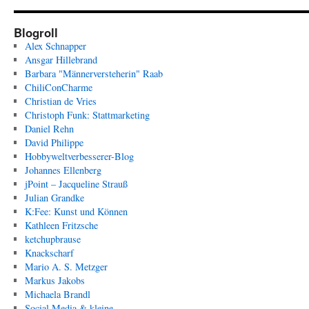
Blogroll
Alex Schnapper
Ansgar Hillebrand
Barbara "Männerversteherin" Raab
ChiliConCharme
Christian de Vries
Christoph Funk: Stattmarketing
Daniel Rehn
David Philippe
Hobbyweltverbesserer-Blog
Johannes Ellenberg
jPoint – Jacqueline Strauß
Julian Grandke
K:Fee: Kunst und Können
Kathleen Fritzsche
ketchupbrause
Knackscharf
Mario A. S. Metzger
Markus Jakobs
Michaela Brandl
Social Media & kleine