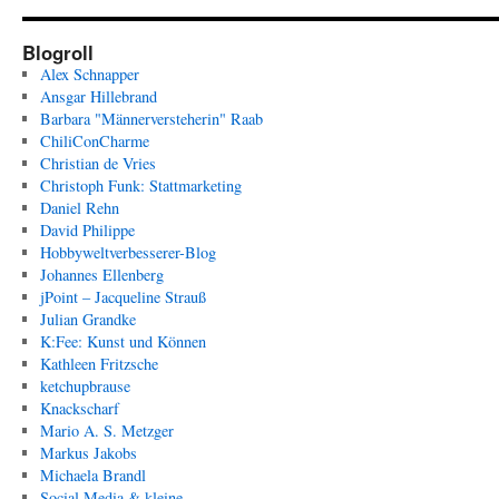
Blogroll
Alex Schnapper
Ansgar Hillebrand
Barbara "Männerversteherin" Raab
ChiliConCharme
Christian de Vries
Christoph Funk: Stattmarketing
Daniel Rehn
David Philippe
Hobbyweltverbesserer-Blog
Johannes Ellenberg
jPoint – Jacqueline Strauß
Julian Grandke
K:Fee: Kunst und Können
Kathleen Fritzsche
ketchupbrause
Knackscharf
Mario A. S. Metzger
Markus Jakobs
Michaela Brandl
Social Media & kleine