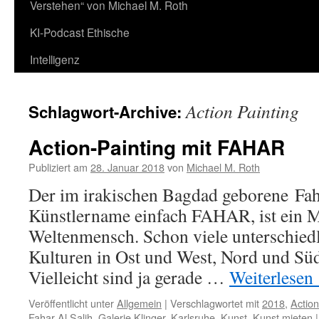
Verstehen“ von Michael M. Roth
KI-Podcast Ethische
Intelligenz
Action Painting
Schlagwort-Archive:
Action-Painting mit FAHAR
Publiziert am
28. Januar 2018
von
Michael M. Roth
Der im irakischen Bagdad geborene Faha
Künstlername einfach FAHAR, ist ein 
Weltenmensch. Schon viele unterschied
Kulturen in Ost und West, Nord und Süd,
Vielleicht sind ja gerade …
Weiterlesen
Veröffentlicht unter
Allgemein
|
Verschlagwortet mit
2018
,
Action
Fahar Al Salih
,
Galerie Klinger
,
Karlsruhe
,
Kunst
,
Kunst mieten
|