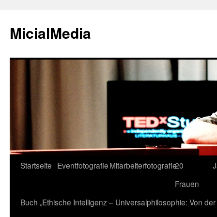
MicialMedia
Zum
Startseite
Eventfotografie
Mitarbeiterfotografie
20
J
Inhalt
Frauen
springen
Buch „Ethische Intelligenz – Universalphilosophie: Von d