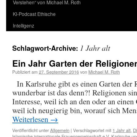
Verstehen“ von Michael M. Roth
KI-Podcast Ethische
Intelligenz
1 Jahr alt
Schlagwort-Archive:
Ein Jahr Garten der Religione
Publiziert am
27. September 2016
von
Michael M. Roth
In Karlsruhe gibt es einen Garten der 
wunderbar ist das denn?! Religionen sin
Interesse, weil ich an den oder an einen
weil ich neugierig bin, worauf sich Me
Weiterlesen
→
Veröffentlicht unter
Allgemein
|
Verschlagwortet mit
1 Jahr alt
,
D
Islamische internationale Frauengemeinschaft e.V. Karlsruhe 