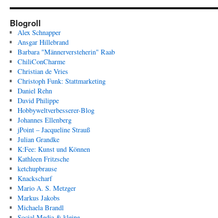
Blogroll
Alex Schnapper
Ansgar Hillebrand
Barbara "Männerversteherin" Raab
ChiliConCharme
Christian de Vries
Christoph Funk: Stattmarketing
Daniel Rehn
David Philippe
Hobbyweltverbesserer-Blog
Johannes Ellenberg
jPoint – Jacqueline Strauß
Julian Grandke
K:Fee: Kunst und Können
Kathleen Fritzsche
ketchupbrause
Knackscharf
Mario A. S. Metzger
Markus Jakobs
Michaela Brandl
Social Media & kleine