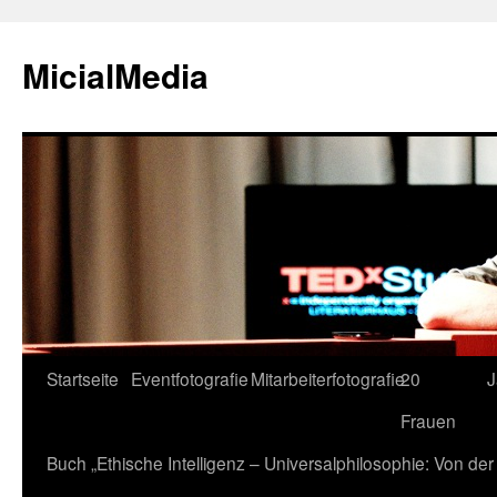
MicialMedia
Zum
Startseite
Eventfotografie
Mitarbeiterfotografie
20
J
Inhalt
Frauen
springen
Buch „Ethische Intelligenz – Universalphilosophie: Von d