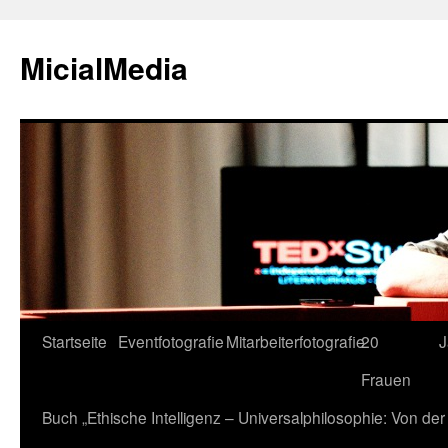
MicialMedia
Zum
Startseite
Eventfotografie
Mitarbeiterfotografie
20
J
Inhalt
Frauen
springen
Buch „Ethische Intelligenz – Universalphilosophie: Von d