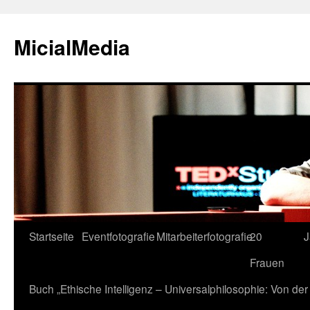
MicialMedia
Zum
Startseite
Eventfotografie
Mitarbeiterfotografie
20
J
Inhalt
Frauen
springen
Buch „Ethische Intelligenz – Universalphilosophie: Von d