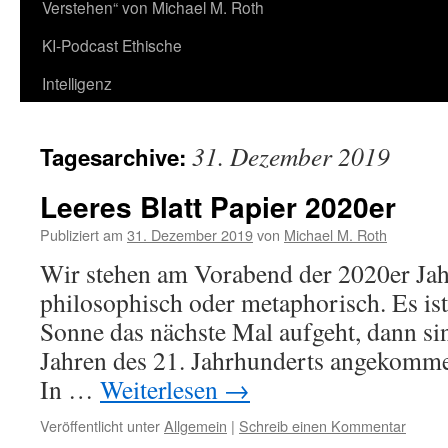
Verstehen“ von Michael M. Roth
KI-Podcast Ethische
Intelligenz
31. Dezember 2019
Tagesarchive:
Leeres Blatt Papier 2020er
Publiziert am
31. Dezember 2019
von
Michael M. Roth
Wir stehen am Vorabend der 2020er Jahr
philosophisch oder metaphorisch. Es ist
Sonne das nächste Mal aufgeht, dann si
Jahren des 21. Jahrhunderts angekommen
In …
Weiterlesen
→
Veröffentlicht unter
Allgemein
|
Schreib einen Kommentar