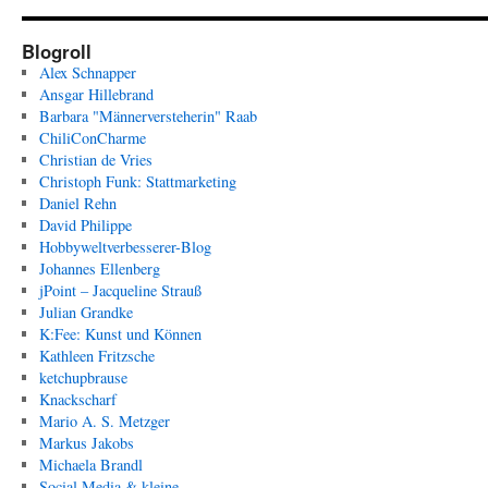
Blogroll
Alex Schnapper
Ansgar Hillebrand
Barbara "Männerversteherin" Raab
ChiliConCharme
Christian de Vries
Christoph Funk: Stattmarketing
Daniel Rehn
David Philippe
Hobbyweltverbesserer-Blog
Johannes Ellenberg
jPoint – Jacqueline Strauß
Julian Grandke
K:Fee: Kunst und Können
Kathleen Fritzsche
ketchupbrause
Knackscharf
Mario A. S. Metzger
Markus Jakobs
Michaela Brandl
Social Media & kleine