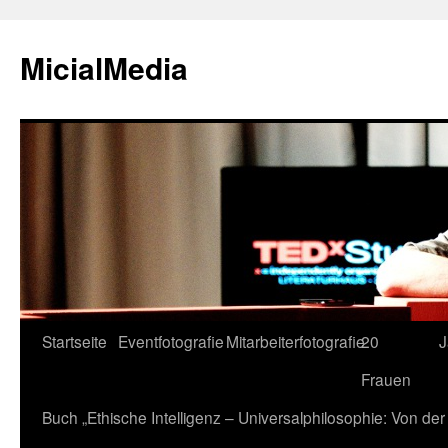
MicialMedia
Zum
Startseite
Eventfotografie
Mitarbeiterfotografie
20
J
Inhalt
Frauen
springen
Buch „Ethische Intelligenz – Universalphilosophie: Von d