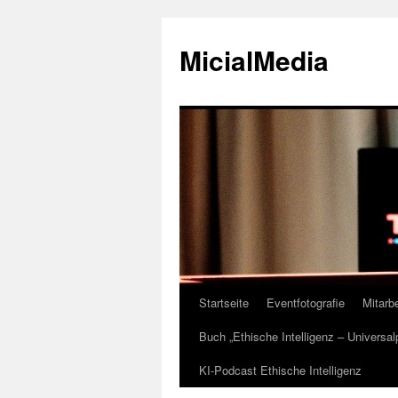
MicialMedia
Startseite
Eventfotografie
Mitarbe
Zum
Buch „Ethische Intelligenz – Universa
Inhalt
KI-Podcast Ethische Intelligenz
springen