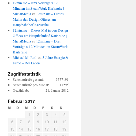
12min.me – Drei Vorträge x 12
Minuten im SteamWork Karlsruhe |
MicialMedia
zu
12min.me – Dieses
Mal in den Design Offices am
Hauptbahnhof Karlsruhe
12min.me – Dieses Mal in den Design
Offices am Hauptbahnhof Karlsruhe |
MicialMedia
zu
12min.me – Drei
Vorträge x 12 Minuten im SteamWork
Karlsruhe
Michael M. Roth
zu
5 Jahre Energie &
Farbe – Der Laden
Zugriffsstatistik
Seitenaufrufe gesamt:
3377191
Seitenaufrufe pro Monat:
11295
Gezählt ab:
21. Januar 2012
Februar 2017
M
D
M
D
F
S
S
1
2
3
4
5
6
7
8
9
10
11
12
13
14
15
16
17
18
19