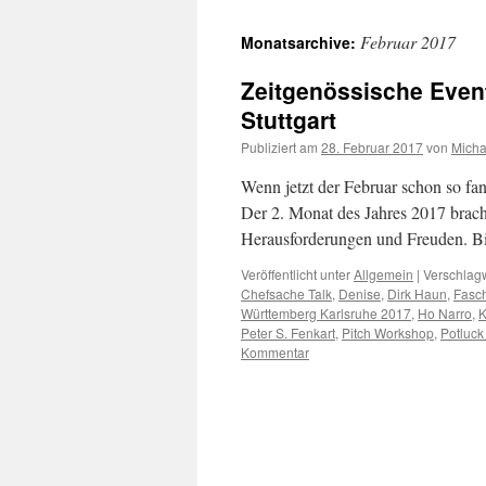
Februar 2017
Monatsarchive:
Zeitgenössische Event
Stuttgart
Publiziert am
28. Februar 2017
von
Micha
Wenn jetzt der Februar schon so fa
Der 2. Monat des Jahres 2017 brach
Herausforderungen und Freuden. Bi
Veröffentlicht unter
Allgemein
|
Verschlagw
Chefsache Talk
,
Denise
,
Dirk Haun
,
Fasc
Württemberg Karlsruhe 2017
,
Ho Narro
,
K
Peter S. Fenkart
,
Pitch Workshop
,
Potluck
Kommentar