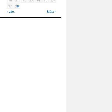
20
21
22
23
24
25
26
27
28
« Jan.
März »