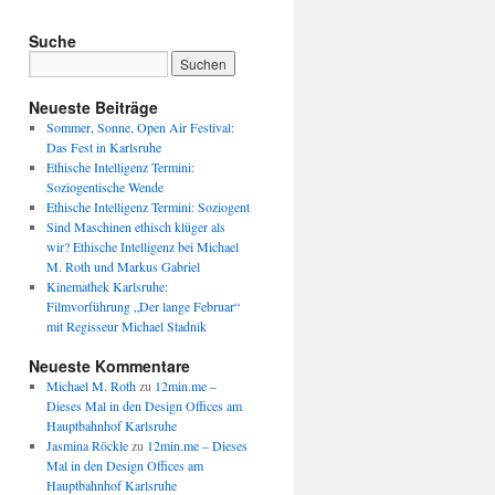
Suche
Neueste Beiträge
Sommer, Sonne, Open Air Festival:
Das Fest in Karlsruhe
Ethische Intelligenz Termini:
Soziogentische Wende
Ethische Intelligenz Termini: Soziogent
Sind Maschinen ethisch klüger als
wir? Ethische Intelligenz bei Michael
M. Roth und Markus Gabriel
Kinemathek Karlsruhe:
Filmvorführung „Der lange Februar“
mit Regisseur Michael Stadnik
Neueste Kommentare
Michael M. Roth
zu
12min.me –
Dieses Mal in den Design Offices am
Hauptbahnhof Karlsruhe
Jasmina Röckle
zu
12min.me – Dieses
Mal in den Design Offices am
Hauptbahnhof Karlsruhe