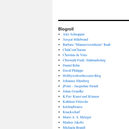
Blogroll
Alex Schnapper
Ansgar Hillebrand
Barbara "Männerversteherin" Raab
ChiliConCharme
Christian de Vries
Christoph Funk: Stattmarketing
Daniel Rehn
David Philippe
Hobbyweltverbesserer-Blog
Johannes Ellenberg
jPoint – Jacqueline Strauß
Julian Grandke
K:Fee: Kunst und Können
Kathleen Fritzsche
ketchupbrause
Knackscharf
Mario A. S. Metzger
Markus Jakobs
Michaela Brandl