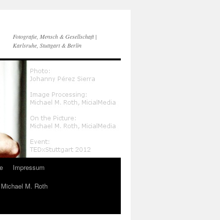
Fotografie, Mensch & Gesellschaft |
Karlsruhe, Stuttgart & Berlin
e
Impressum
n Michael M. Roth