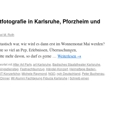
fotografie in Karlsruhe, Pforzheim und
el M. Roth
ntastisch war, wie wird es dann erst im Wonnemonat Mai werden?
te so viel an Pep, Erlebnissen, Überraschungen,
tte mehr davon, so darf es gerne …
Weiterlesen
→
ortet mit
After Art Party
,
art Karlsruhe
,
Badisches Staatstheater Karlsruhe
,
hingsdienstag
,
Fastnachtsumzug
,
Händel-Konzert
,
Heimattage Baden-
IT Konzertchor
,
Michele Raymond
,
NGO
,
nph Deutschland
,
Peter Buchenau
,
 Dinner
,
WI Alumni Fachtagung Fiducia Karlsruhe
|
Schreib einen