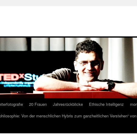
iterfotografie
20 Frauen
Jahresrückblicke
Ethische Intelligenz
mor
lphilosophie: Von der menschlichen Hybris zum ganzheitlichen Verstehen“ vo