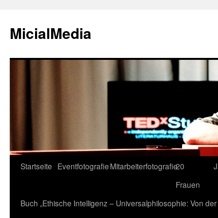
MicialMedia
Zum
Startseite
Eventfotografie
Mitarbeiterfotografie
20
J
Inhalt
Frauen
springen
Buch „Ethische Intelligenz – Universalphilosophie: Von d