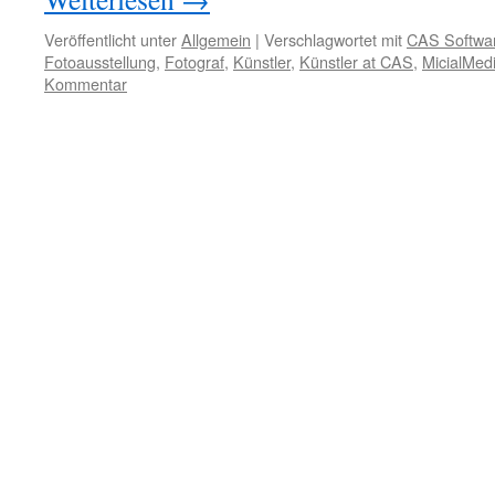
Veröffentlicht unter
Allgemein
|
Verschlagwortet mit
CAS Softwa
Fotoausstellung
,
Fotograf
,
Künstler
,
Künstler at CAS
,
MicialMed
Kommentar