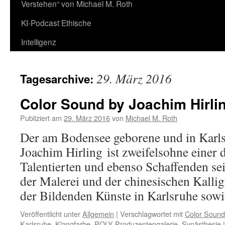
Verstehen“ von Michael M. Roth
KI-Podcast Ethische
Intelligenz
29. März 2016
Tagesarchive:
Color Sound by Joachim Hirli
Publiziert am
29. März 2016
von
Michael M. Roth
Der am Bodensee geborene und in Karls
Joachim Hirling ist zweifelsohne einer d
Talentierten und ebenso Schaffenden sei
der Malerei und der chinesischen Kalli
der Bildenden Künste in Karlsruhe so
Veröffentlicht unter
Allgemein
|
Verschlagwortet mit
Color Sound
Karlsruhe
,
Klangfarbe
,
POLY Produzentengalerie
,
Synästhesie
|