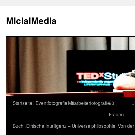
MicialMedia
Zum
Startseite
Eventfotografie
Mitarbeiterfotografie
20
J
Inhalt
Frauen
springen
Buch „Ethische Intelligenz – Universalphilosophie: Von d