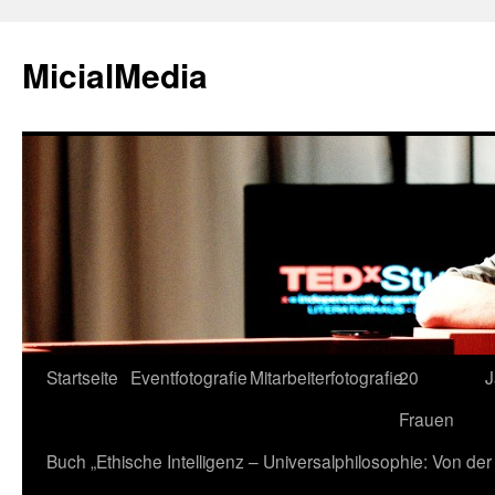
MicialMedia
Zum
Startseite
Eventfotografie
Mitarbeiterfotografie
20
J
Inhalt
Frauen
springen
Buch „Ethische Intelligenz – Universalphilosophie: Von d