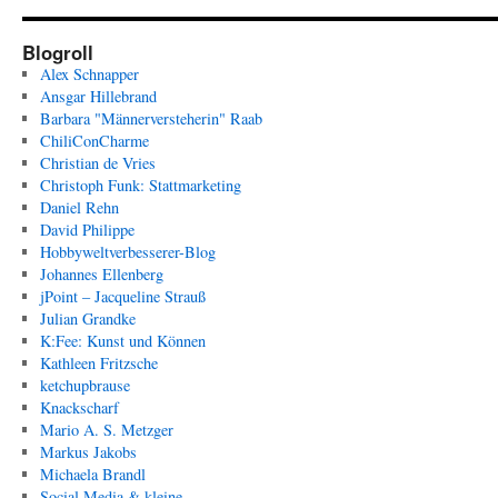
Blogroll
Alex Schnapper
Ansgar Hillebrand
Barbara "Männerversteherin" Raab
ChiliConCharme
Christian de Vries
Christoph Funk: Stattmarketing
Daniel Rehn
David Philippe
Hobbyweltverbesserer-Blog
Johannes Ellenberg
jPoint – Jacqueline Strauß
Julian Grandke
K:Fee: Kunst und Können
Kathleen Fritzsche
ketchupbrause
Knackscharf
Mario A. S. Metzger
Markus Jakobs
Michaela Brandl
Social Media & kleine