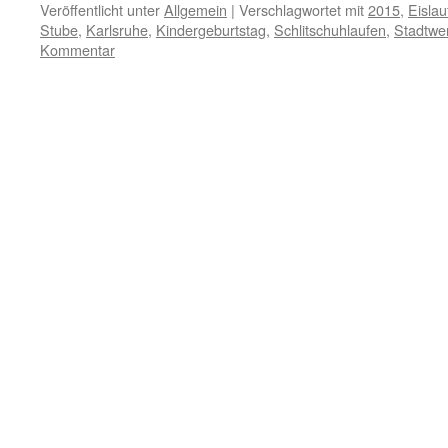
Veröffentlicht unter
Allgemein
|
Verschlagwortet mit
2015
,
Eislau
Stube
,
Karlsruhe
,
Kindergeburtstag
,
Schlitschuhlaufen
,
Stadtwer
Kommentar