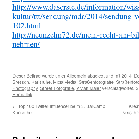
http://www.daserste.de/information/wis
kultur/ttt/sendung/mdr/2014/sendung
102.html
http://neunzehn72.de/mein-recht-am-bil
nehmen/
Dieser Beitrag wurde unter
Allgemein
abgelegt und mit
2014
,
De
Bresson
,
Karlsruhe
,
MicialMedia
,
Straßenfotografie
,
Straßenfoto
Photography
,
Street-Fotografie
,
Vivian Maier
verschlagwortet. S
Permalink
.
←
Top 100 Twitter-Influencer beim 3. BarCamp
Kreat
Karlsruhe
Neujahr