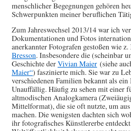
menschlicher Begegnungen gehören heu
Schwerpunkten meiner beruflichen Tätig
Zum Jahreswechsel 2013/14 war ich vers
Dokumentationen und Fotos internation
anerkannter Fotografen gestoßen wie z.
Bresson
. Insbesondere die (scheinbar u
Geschichte der
Vivian Maier
(siehe auc
Maier“
) faszinierte mich. Sie war zu Le
verschiedenen Familien bekannt als ei
Unauffällig. Häufig zu sehen mit einer f
altmodischen Analogkamera (Zweiäugige
Mittelformat), die sie oft nutzte, um au
machen. Die wenigsten dachten sich wohl
ihr fotografisches Künstlererbe entdeck