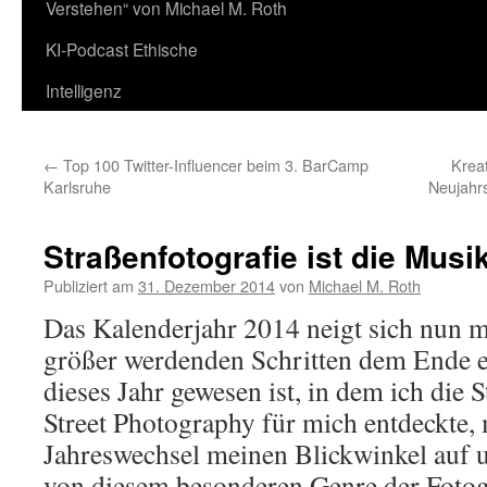
Verstehen“ von Michael M. Roth
KI-Podcast Ethische
Intelligenz
←
Top 100 Twitter-Influencer beim 3. BarCamp
Kreat
Karlsruhe
Neujahr
Straßenfotografie ist die Musi
Publiziert am
31. Dezember 2014
von
Michael M. Roth
Das Kalenderjahr 2014 neigt sich nun m
größer werdenden Schritten dem Ende e
dieses Jahr gewesen ist, in dem ich die 
Street Photography für mich entdeckte,
Jahreswechsel meinen Blickwinkel auf 
von diesem besonderen Genre der Fotogra