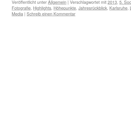
Veröffentlicht unter
Allgemein
|
Verschlagwortet mit
2013
,
5. Soc
Fotografie
,
Highlights
,
Höhepunkte
,
Jahresrückblick
,
Karlsruhe
,
Media
|
Schreib einen Kommentar