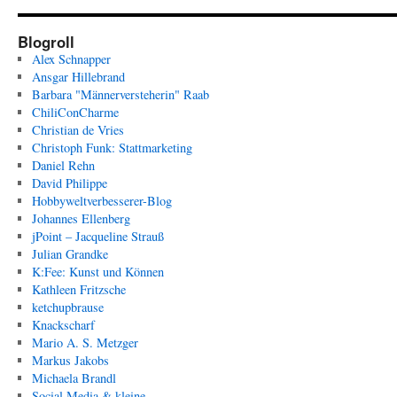
Blogroll
Alex Schnapper
Ansgar Hillebrand
Barbara "Männerversteherin" Raab
ChiliConCharme
Christian de Vries
Christoph Funk: Stattmarketing
Daniel Rehn
David Philippe
Hobbyweltverbesserer-Blog
Johannes Ellenberg
jPoint – Jacqueline Strauß
Julian Grandke
K:Fee: Kunst und Können
Kathleen Fritzsche
ketchupbrause
Knackscharf
Mario A. S. Metzger
Markus Jakobs
Michaela Brandl
Social Media & kleine