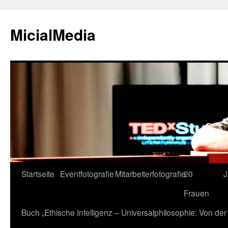
MicialMedia
Zum
Startseite
Eventfotografie
Mitarbeiterfotografie
20
J
Inhalt
Frauen
springen
Buch „Ethische Intelligenz – Universalphilosophie: Von d