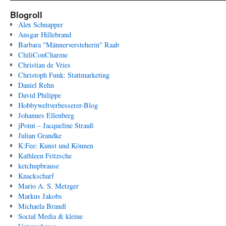
Blogroll
Alex Schnapper
Ansgar Hillebrand
Barbara "Männerversteherin" Raab
ChiliConCharme
Christian de Vries
Christoph Funk: Stattmarketing
Daniel Rehn
David Philippe
Hobbyweltverbesserer-Blog
Johannes Ellenberg
jPoint – Jacqueline Strauß
Julian Grandke
K:Fee: Kunst und Können
Kathleen Fritzsche
ketchupbrause
Knackscharf
Mario A. S. Metzger
Markus Jakobs
Michaela Brandl
Social Media & kleine