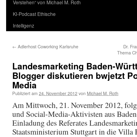
Verstehen“ von Michael M. Roth
KI-Podcast Ethische
Intelligenz
←
Adlerhost Coworking Karlsruhe
Dr. Fr
Thema Cha
Landesmarketing Baden-Würt
Blogger diskutieren bwjetzt Po
Media
Publiziert am
24. November 2012
von
Michael M. Roth
Am Mittwoch, 21. November 2012, folg
und Social-Media-Aktivisten aus Bade
Einladung des Referates Landesmarketi
Staatsministerium Stuttgart in die Vill