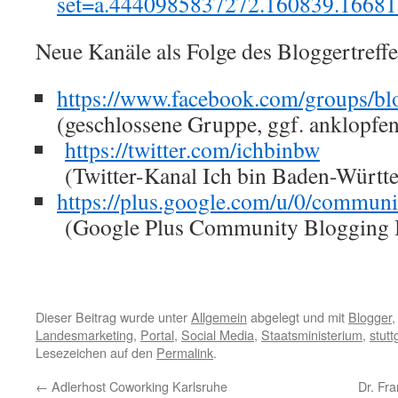
set=a.4440985837272.160839.1668
Neue Kanäle als Folge des Bloggertreffe
https://www.facebook.com/groups/bl
(geschlossene Gruppe, ggf. anklopfe
https://twitter.com/ichbinbw
(Twitter-Kanal Ich bin Baden-Württ
https://plus.google.com/u/0/commu
(Google Plus Community Blogging
Dieser Beitrag wurde unter
Allgemein
abgelegt und mit
Blogger
Landesmarketing
,
Portal
,
Social Media
,
Staatsministerium
,
stutt
Lesezeichen auf den
Permalink
.
←
Adlerhost Coworking Karlsruhe
Dr. Fr