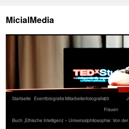
MicialMedia
Zum
Startseite
Eventfotografie
Mitarbeiterfotografie
20
J
Inhalt
Frauen
springen
Buch „Ethische Intelligenz – Universalphilosophie: Von d