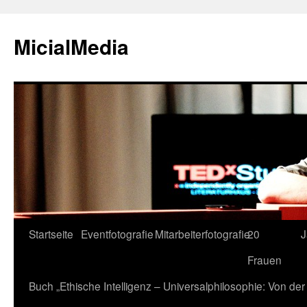
MicialMedia
Zum
Startseite
Eventfotografie
Mitarbeiterfotografie
20
J
Inhalt
Frauen
springen
Buch „Ethische Intelligenz – Universalphilosophie: Von d