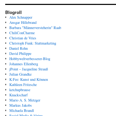
Blogroll
Alex Schnapper
Ansgar Hillebrand
Barbara "Männerversteherin" Raab
ChiliConCharme
Christian de Vries
Christoph Funk: Stattmarketing
Daniel Rehn
David Philippe
Hobbyweltverbesserer-Blog
Johannes Ellenberg
jPoint – Jacqueline Strauß
Julian Grandke
K:Fee: Kunst und Können
Kathleen Fritzsche
ketchupbrause
Knackscharf
Mario A. S. Metzger
Markus Jakobs
Michaela Brandl
Social Media & kleine