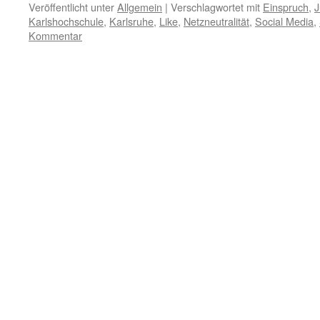
Veröffentlicht unter
Allgemein
|
Verschlagwortet mit
Einspruch
,
J
Karlshochschule
,
Karlsruhe
,
Like
,
Netzneutralität
,
Social Media
,
Kommentar