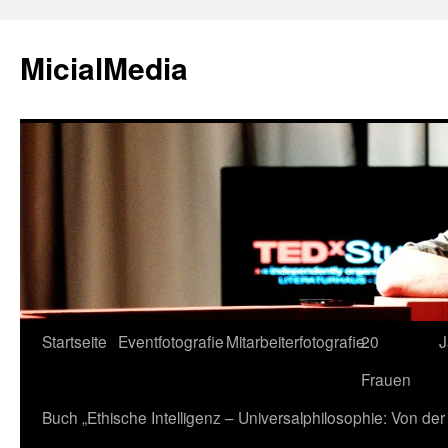
MicialMedia
Zum
Startseite
Eventfotografie
Mitarbeiterfotografie
20
J
Inhalt
Frauen
springen
Buch „Ethische Intelligenz – Universalphilosophie: Von d