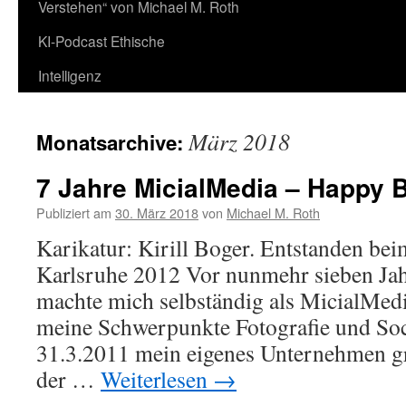
Verstehen“ von Michael M. Roth
KI-Podcast Ethische
Intelligenz
März 2018
Monatsarchive:
7 Jahre MicialMedia – Happy B
Publiziert am
30. März 2018
von
Michael M. Roth
Karikatur: Kirill Boger. Entstanden be
Karlsruhe 2012 Vor nunmehr sieben Jah
machte mich selbständig als MicialMed
meine Schwerpunkte Fotografie und Soc
31.3.2011 mein eigenes Unternehmen g
der …
Weiterlesen
→