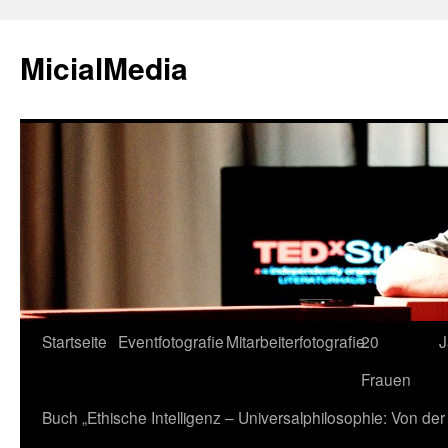
MicialMedia
Zum
Startseite
Eventfotografie
Mitarbeiterfotografie
20
J
Inhalt
Frauen
springen
Buch „Ethische Intelligenz – Universalphilosophie: Von d