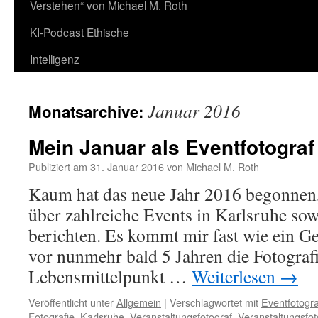
Verstehen“ von Michael M. Roth
KI-Podcast Ethische
Intelligenz
Januar 2016
Monatsarchive:
Mein Januar als Eventfotograf
Publiziert am
31. Januar 2016
von
Michael M. Roth
Kaum hat das neue Jahr 2016 begonnen,
über zahlreiche Events in Karlsruhe so
berichten. Es kommt mir fast wie ein Ge
vor nunmehr bald 5 Jahren die Fotogra
Lebensmittelpunkt …
Weiterlesen
→
Veröffentlicht unter
Allgemein
|
Verschlagwortet mit
Eventfotogra
Fotografie
,
Karlsruhe
,
Veranstaltungsfotograf
,
Veranstaltungsfot